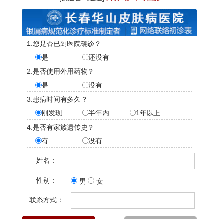
1.您是否已到医院确诊？
是
还没有
2.是否使用外用药物？
是
没有
3.患病时间有多久？
刚发现
半年内
1年以上
4.是否有家族遗传史？
有
没有
姓名：
性别：
男
女
联系方式：