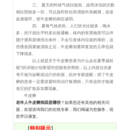
三、 夏天的时候气候比较热，故而沐浴的次数
相比照较多一些，可以急时软化和清除外表鳞屑，促使
血液循环，使牛皮癣的病症减弱。
四、 夏每气候炎热，人们饮水比较多，喝水
多，排汗就比平时多比较通畅，体内的有害物质可以伴
随汗液和尿液排出体外，不会引发体内垃圾的堆积，这
些诱发因素被清除之后，牛皮癣加重和复发的几率也就
下降很多。
以上就是关于牛皮癣患者为什么会在夏季减轻
呢?的详细介绍希望对您能有所帮助，以上内容仅供参
考不做为诊断或治疗的依据，此外专家提醒：得了牛皮
癣的患者一定要抓紧时间治疗银屑病，只有这样才能避
免它的扩散及加重现象。
牛皮癣
老年人牛皮癣病因是哪些
？如果您还有其他的相关问
题，欢迎咨询我们的在线专家，我们竭诚为您服务，祝
您早日康复。
特别提示
【
】