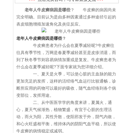
老年人牛皮癣病因是哪些
？ 牛皮癣的病因尚未
完全明确。目前认为是由多种因素通过多种途径引起的
表皮细胞增殖加速角化及炎症反应。
老年人牛皮癣病因是哪些
？
牛皮癣患者为什么会在夏季减轻呢?牛皮癣往
往具有季节性，万网是春夏季减轻甚至是皮疹消退，而
到了秋冬季节则容易病情加重或是复发。牛皮癣患者为
什么会在夏季减轻呢?下面专家就为您详细介绍。
一、夏天是火季，可以使心脏的主血脉的能力
更加充足的发挥，这样的活经络气血运行比较通畅，诊
断所应用的药物可以最好的吸收，随气血经络到各个病
变部位，发挥用途。
二、从中医医学学的角度来讲，夏属火，通
心，夏天气候渐热，植物繁盛，有宜于心脏的生理活
动，而火为阳，其性升散，使阳邪发于外，阴气内敛，
和心火旺盛相平衡，维持体内的阴阳气血平稳，所以使
牛皮癣的病情稳定或减弱。