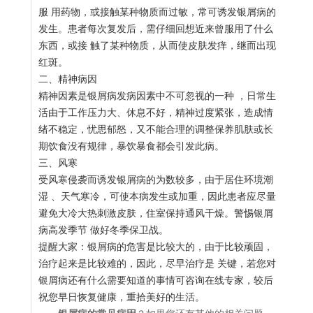
服 用药物，或接触某种物质而过敏，常可诱发银屑病的
发生。患者每次复发后，需仔细回想近来曾服用了什么
东西，或接 触了某种物质，从而使皮肤发痒，继而出现
红斑。
二、精神病因
精神因素是银屑病发病因素中不可忽视的一种 ，日常生
活由于工作压力大、休息不好，精神过度紧张，造成情
绪不稳定，忧思郁怒，又不能合理的调整保养肌肤或长
期饮食没有规律，暴饮暴食都会引发此病。
三、风寒
受风寒侵袭而诱发银屑病的为数较多，由于居住环境潮
湿 、天气寒冷，可使本病发生或加重，因此患者应尽量
避免大冷大热刺激皮肤，住室保持通风干燥。警惕银屑
病高发季节 做好冬季保卫战。
提醒大家：银屑病的危害是比较大的，由于比较顽固，
治疗起来是比较难的，因此，尽早治疗是 关键，若您对
银屑病还有什么需要知道的事情可咨询在线专家，较后
祝您早日恢复健康，重拾美好的生活。