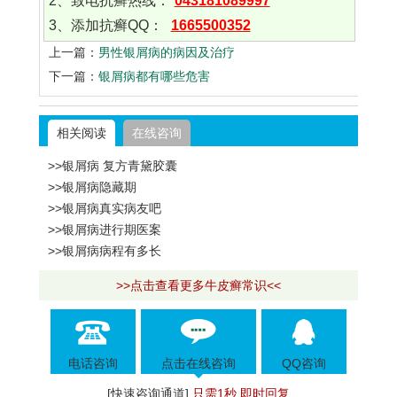
2、致电抗癣热线：
043181089997
3、添加抗癣QQ：
1665500352
上一篇：
男性银屑病的病因及治疗
下一篇：
银屑病都有哪些危害
相关阅读
在线咨询
>>银屑病 复方青黛胶囊
>>银屑病隐藏期
>>银屑病真实病友吧
>>银屑病进行期医案
>>银屑病病程有多长
>>点击查看更多牛皮癣常识<<
电话咨询
点击在线咨询
QQ咨询
[快速咨询通道]
只需1秒 即时回复