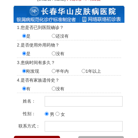
1.您是否已到医院确诊？
是
还没有
2.是否使用外用药物？
是
没有
3.患病时间有多久？
刚发现
半年内
1年以上
4.是否有家族遗传史？
有
没有
姓名：
性别：
男
女
联系方式：