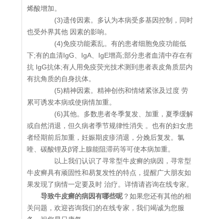
烯酸增加。
(3)遗传因素。多认为本病受多基因控制，同时
也受外界其他 因素的影响。
(4)免疫功能紊乱。有的患者细胞免疫功能低
下;有的血清IgG、IgA、IgE增高;部分患者血清中存在有
抗 IgG抗体;有人用免疫荧光技术测到患者表皮角质层内
有抗角质的自身抗体。
(5)精神因素。精神创伤和情绪紧张及过度 劳
累可诱发本病或使病情加重。
(6)其他。多数患者冬季复发、加重，夏季缓解
或自然消退，但久病者季节规律性消失 。也有的妇女患
者经期前后加重，妊娠期皮疹消退，分娩后复发。氯
喹、碳酸锂及β肾上腺能阻滞药等可使本病加重。
以上我们认识了寻常型牛皮癣的病因，寻常型
牛皮癣具有顽固性和易复发性的特点，提醒广大朋友如
果发现了病情一定要及时 治疗。详情请咨询在线专家。
导致牛皮癣的病因有哪些呢
？如果您还有其他的相
关问题，欢迎咨询我们的在线专家，我们竭诚为您服