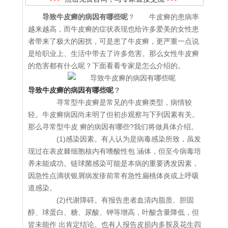
导致牛皮癣的病因有哪些呢
？ 牛皮癣的患病率
越来越高，而牛皮癣的症状表现也给许多爱美的女性患
者带来了极大的困扰，可是患了牛皮癣，更严重一点说
是给职业上、生活中带去了许多危害。那么女性牛皮癣
的危害都有什么呢？下面看看专家是怎么介绍的。
导致牛皮癣的病因有哪些呢
？
寻常型牛皮癣是常见的牛皮癣类型，病情较
轻。牛皮癣病因尚未明了但初步观察与下列因素有关。
那么寻常型牛皮 癣的病因有哪些?我们将做具体介绍。
(1)感染因素。有人认为是病毒感染所致，虽发
现过在表皮棘细胞核内有嗜酸性包 涵体，但至今病毒培
养未能成功。链球菌感染可能是本病的重要诱发因素，
因急性点滴状银屑病发疹前常有急性扁桃体炎或上呼吸
道感染。
(2)代谢障碍。有报告患者血清内脂质、胆固
醇、球蛋白、糖、尿酸、钾等增高，叶酸含量降低，但
皆未能作 出肯定结论。也有人报告皮损内多胺及花生四