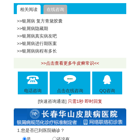
相关阅读
在线咨询
>>银屑病 复方青黛胶囊
>>银屑病隐藏期
>>银屑病真实病友吧
>>银屑病进行期医案
>>银屑病病程有多长
>>点击查看更多牛皮癣常识<<
电话咨询
点击在线咨询
QQ咨询
[快速咨询通道]
只需1秒 即时回复
1.您是否已到医院确诊？
是
还没有