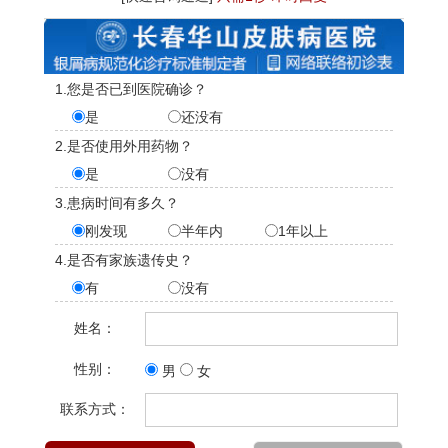
1.您是否已到医院确诊？
是
还没有
2.是否使用外用药物？
是
没有
3.患病时间有多久？
刚发现
半年内
1年以上
4.是否有家族遗传史？
有
没有
姓名：
性别：
男
女
联系方式：