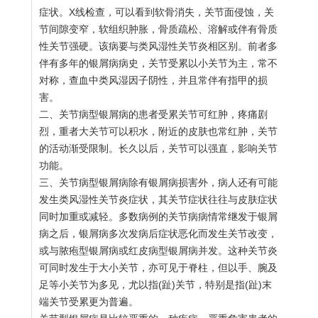
症状。X线检查，可以看到软骨消失，关节面侵蚀，关
节间隙变窄，软组织肿胀，骨质疏松、溶解或伴有骨质
性关节强硬。该病要与类风湿性关节炎相区别。前者多
伴有多年的银屑病病史，关节受累以小关节为主，常不
对称，查血中类风湿因子阴性，并且常伴有指甲的损
害。
二、关节病型银屑病的患者受累关节可红肿，疼痛剧
烈，重者大关节可以积水，附近的皮肤也常红肿，关节
的活动渐受限制。长久以后，关节可以强直，影响关节
功能。
三、关节病型银屑病除有银屑病损害外，病人还有可能
发生类风湿性关节炎症状，其关节症状往往与皮肤症状
同时加重或减轻。多数病例的关节病病情常继发于银屑
病之后，银屑病多次发病后症状恶化而发生关节改变，
或与脓疱型银屑病或红皮病型银屑病并发。这种关节炎
可同时发生于大小关节，亦可见于脊柱，但以手、腕及
足等小关节为多见，尤以指(趾)关节，特别是指(趾)末
端关节受累更为普遍。