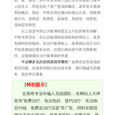
热、寒、燥等，并不完全等同于我们日常所讲的气候学
上的含义，而是包括了更广更深的概念，甚至有主观感
受的概念。因此，中医从辩证施治的观点出发，把银屑
病分为：风热型、风寒型、血燥型、风胜型、湿胜型、
湿热型等类型。
以上就是中医认为银屑病是怎么引起的相关讲解，
中医传承历史，在认识银屑病发病机制的理论上，是具
有独特的风格的。在治疗银屑病上，效果相比其它治疗
手段是最稳定最安全的，但我们相信若中医与西医相
结，定能碰撞出治疗银屑病的奇迹。
牛皮癣多见的发病原因有哪些
？如果您还有其他的
相关问题，欢迎咨询我们的在线专家，我们竭诚为您服
务，祝您早日康复。
特别提示
【
】
近期有专业诈骗人员或团队，在网站上大肆
宣传“免费治疗、包治包好、签约治疗、先治病
后付钱、免费送治疗仪器“等广告，同时在医院