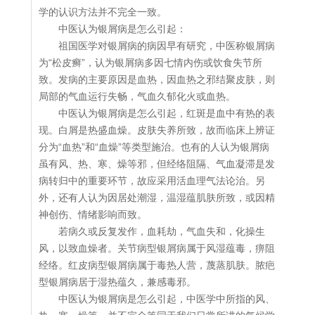
学的认识方法并不完全一致。
中医认为银屑病是怎么引起：
祖国医学对银屑病的病因早有研究，中医称银屑病
为“松皮癣”，认为银屑病多因七情内伤或饮食失节所
致。发病的主要原因是血热，因血热之邪结聚皮肤，则
局部的气血运行失畅，气血久郁化火或血热。
中医认为银屑病是怎么引起，红斑是血中有热的表
现。白屑是热盛血燥。皮肤失养所致，故而临床上辨证
分为“血热”和“血燥”等类型施治。也有的人认为银屑病
虽有风、热、寒、燥等邪，但经络阻隔、气血凝滞是发
病转归中的重要环节，故应采用活血理气法论治。另
外，还有人认为因居处潮湿，温湿蕴肌肤所致，或因精
神创伤、情绪影响而致。
若病久或反复发作，血耗劫，气血失和，化操生
风，以致血燥者。关节病型银屑病属于风湿蕴毒，痹阻
经络。红皮病型银屑病属于毒热人营，蔑蒸肌肤。脓疤
型银屑病居于湿热蕴久，兼感毒邪。
中医认为银屑病是怎么引起，中医学中所指的风、