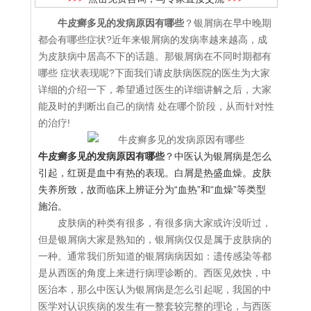
牛皮癣多见的发病原因有哪些
？银屑病在早中晚期
都会有哪些症状?近年来银屑病的发病率越来越高，成
为皮肤病中居高不下的话题。那银屑病在不同时期都有
哪些 症状表现呢?下面我们请皮肤病医院的医生为大家
详细的介绍一下，希望通过医生的详细讲解之后，大家
能及时的判断出自己的病情 处在哪个阶段，从而针对性
的治疗!
牛皮癣多见的发病原因有哪些
？中医认为银屑病是怎么
引起，红斑是血中有热的表现。白屑是热盛血燥。皮肤
失养所致，故而临床上辨证分为“血热”和“血燥”等类型
施治。
皮肤病的种类有很多，有很多病大家或许没听过，
但是银屑病大家是熟知的，银屑病仅仅是属于皮肤病的
一种。通常我们所知道的银屑病病因如：遗传感染等都
是从西医的角度上来进行病理诊断的。西医见效快，中
医治本，那么中医认为银屑病是怎么引起呢，我国的中
医学对认识疾病的发生有一整套较完整的理论，与西医