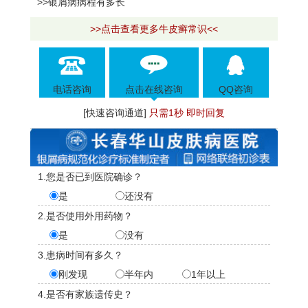
>>银屑病病程有多长
>>点击查看更多牛皮癣常识<<
电话咨询
点击在线咨询
QQ咨询
[快速咨询通道]
只需1秒 即时回复
1.您是否已到医院确诊？
是
还没有
2.是否使用外用药物？
是
没有
3.患病时间有多久？
刚发现
半年内
1年以上
4.是否有家族遗传史？