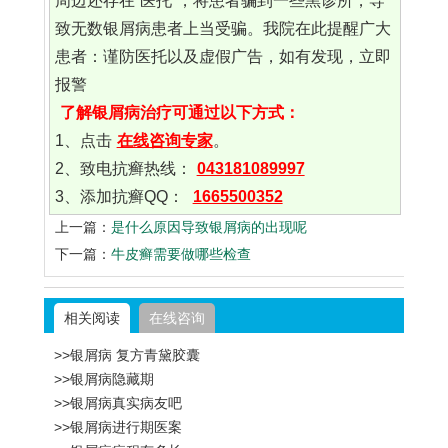
周边还存在“医托”，将患者骗到一些黑诊所，导
致无数银屑病患者上当受骗。我院在此提醒广大
患者：谨防医托以及虚假广告，如有发现，立即
报警
了解银屑病治疗可通过以下方式：
1、点击
在线咨询专家
。
2、致电抗癣热线：
043181089997
3、添加抗癣QQ：
1665500352
上一篇：
是什么原因导致银屑病的出现呢
下一篇：
牛皮癣需要做哪些检查
相关阅读
在线咨询
>>银屑病 复方青黛胶囊
>>银屑病隐藏期
>>银屑病真实病友吧
>>银屑病进行期医案