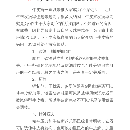
牛皮癣一直以来被大家成为“不治之症”，近几
年来发病率也越来越高，很多人纳闷：牛皮癣发病率高
究竟为何?由于大家对它的认识有限，不知道它的病因
有哪些，因此导致患上该病的人越来越多，为了防止这
种情况出现，下面专家就详细的为大家介绍下牛皮癣的
病因，希望对您会有所帮助。
1、饮酒、抽烟和肥胖
肥胖、饮酒过度和吸烟均被报道和牛皮癣相
关。但一些研究显示肥胖及饮酒过度也可能是银屑病引
起的一个结果。总之两者之间，是有着一定关系的。
2、药物
锂制剂、干扰素、β-受体阻滞剂和抗疟药可以
使牛皮癣加重。激素快速减量可以造成银屑病泛发或导
致脓疱型牛皮癣。所以牛皮癣患者不可以轻易使用激素
类药物。
3、精神压力
精神压力和牛皮癣的关系已经非常明确，它既
可以诱使牛皮癣发病，也可以加重已有的牛皮癣。加重