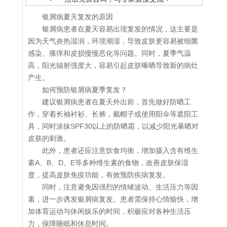
银屑病夏天复发的原因
银屑病患者在夏天容易出现复发的情况，这主要是
因为天气炎热湿润，环境潮湿，导致皮肤更容易被细菌
感染、瘙痒和皮损慢慢恶化等问题。同时，夏季气温
高，阳光辐射强度大，容易引起皮肤曝晒导致新的病灶
产生。
如何预防银屑病夏季复发？
建议银屑病患者在夏天外出前，首先做好防晒工
作，穿着长袖衬衫、长裤，戴帽子或使用阳伞等遮阳工
具，同时涂抹SPF30以上的防晒霜，以减少阳光暴晒对
皮肤的刺激。
此外，患者还应注意饮食均衡，增加摄入含有维生
素A、B、D、E等多种维生素的食物，改善皮肤保湿
度，提高皮肤免疫功能，有效预防疾病复发。
同时，注意避免因强烈的情绪波动、生活压力等因
素，进一步诱发银屑病复发。患者需保持心情愉快，增
加体育运动与休闲娱乐的时间，积极应对各种生活压
力，保障睡眠和休息时间。