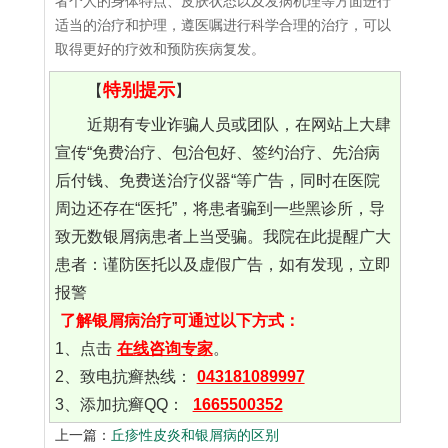
者个人的身体特点、皮肤状态以及发病机理等方面进行
适当的治疗和护理，遵医嘱进行科学合理的治疗，可以
取得更好的疗效和预防疾病复发。
特别提示
【
】
近期有专业诈骗人员或团队，在网站上大肆
宣传“免费治疗、包治包好、签约治疗、先治病
后付钱、免费送治疗仪器“等广告，同时在医院
周边还存在“医托”，将患者骗到一些黑诊所，导
致无数银屑病患者上当受骗。我院在此提醒广大
患者：谨防医托以及虚假广告，如有发现，立即
报警
了解银屑病治疗可通过以下方式：
1、点击
在线咨询专家
。
2、致电抗癣热线：
043181089997
3、添加抗癣QQ：
1665500352
上一篇：
丘疹性皮炎和银屑病的区别