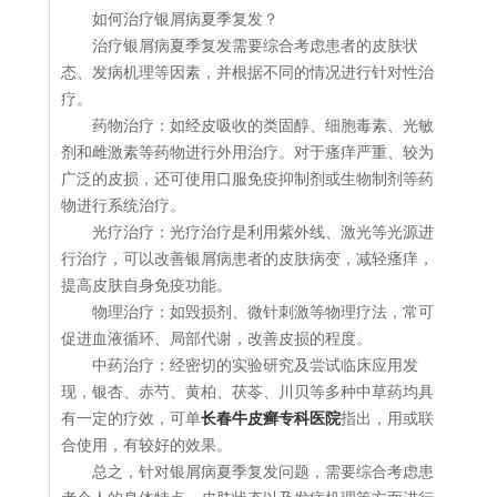
如何治疗银屑病夏季复发？
治疗银屑病夏季复发需要综合考虑患者的皮肤状
态、发病机理等因素，并根据不同的情况进行针对性治
疗。
药物治疗：如经皮吸收的类固醇、细胞毒素、光敏
剂和雌激素等药物进行外用治疗。对于瘙痒严重、较为
广泛的皮损，还可使用口服免疫抑制剂或生物制剂等药
物进行系统治疗。
光疗治疗：光疗治疗是利用紫外线、激光等光源进
行治疗，可以改善银屑病患者的皮肤病变，减轻瘙痒，
提高皮肤自身免疫功能。
物理治疗：如毁损剂、微针刺激等物理疗法，常可
促进血液循环、局部代谢，改善皮损的程度。
中药治疗：经密切的实验研究及尝试临床应用发
现，银杏、赤芍、黄柏、茯苓、川贝等多种中草药均具
有一定的疗效，可单
长春牛皮癣专科医院
指出，用或联
合使用，有较好的效果。
总之，针对银屑病夏季复发问题，需要综合考虑患