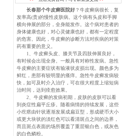
长春那个牛皮癣医院好
？牛皮癣病很长，复
发率高(贵)的慢性皮肤病。这个病有头皮和手脚
横向伸展的部分，全身能发作。这个病对患者的
身体健康也好，对心灵健康也好，都有一定程度
的危害。因此，牛皮癣的诊断方法对疾病的对策
药有重要的意义。
1、牛皮癣头皮、膝关节及四肢伸展良好，
有时候会出现全身。一般具有对称性发病。急性
牛皮癣的主要症状有输液状皮损出现。颜色多为
鲜红，患部有较明显的瘙痒。急性牛皮癣发病较
快，如可及时介入治疗，可在很大程度上缩短病
治时间，达到痊愈效果。
2、牛皮癣的发病初期，皮肤的皮肤可以看
到炎症性扁平丘疹。随着病情的持续发展，这些
小疙瘩由针状逐渐发展成扁豆型，形成硬币大小
或更大块状的淡红色可以看清斑点之间的边界，
而且斑点表面的场所覆盖了重层银白色，或灰色
的白色鳞粉。