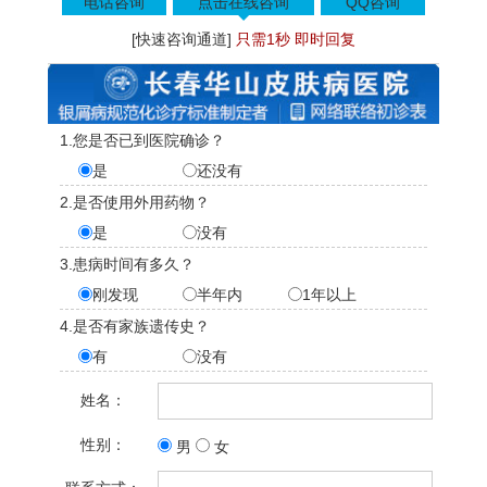
电话咨询
点击在线咨询
QQ咨询
[快速咨询通道]
只需1秒 即时回复
1.您是否已到医院确诊？
是
还没有
2.是否使用外用药物？
是
没有
3.患病时间有多久？
刚发现
半年内
1年以上
4.是否有家族遗传史？
有
没有
姓名：
性别：
男
女