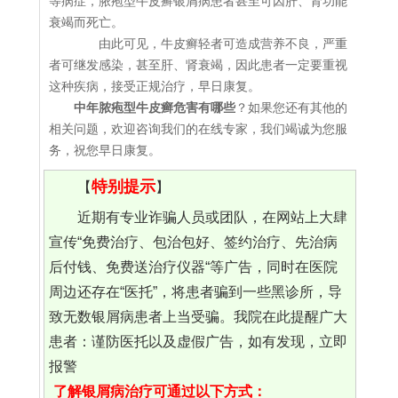
等病症，脓疱型牛皮癣银屑病患者甚至可因肝、肾功能
衰竭而死亡。
由此可见，牛皮癣轻者可造成营养不良，严重
者可继发感染，甚至肝、肾衰竭，因此患者一定要重视
这种疾病，接受正规治疗，早日康复。
中年脓疱型牛皮癣危害有哪些
？如果您还有其他的
相关问题，欢迎咨询我们的在线专家，我们竭诚为您服
务，祝您早日康复。
特别提示
【
】
近期有专业诈骗人员或团队，在网站上大肆
宣传“免费治疗、包治包好、签约治疗、先治病
后付钱、免费送治疗仪器“等广告，同时在医院
周边还存在“医托”，将患者骗到一些黑诊所，导
致无数银屑病患者上当受骗。我院在此提醒广大
患者：谨防医托以及虚假广告，如有发现，立即
报警
了解银屑病治疗可通过以下方式：