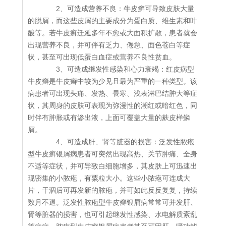
2、可造成营养不良：牛皮癣可导致皮肤大量
的脱屑，而这些皮屑的主要成分为蛋白质、维生素和叶
酸等。若牛皮癣迁延多年不愈或大面积扩散，患者就会
出现营养不良，并可伴有乏力、倦怠、面色苍白等症
状，甚至可出现低蛋白血症或营养不良性贫血。
3、可造成继发性感染和心力衰竭：红皮病型
牛皮癣是牛皮癣中较为少见且最为严重的一种类型。该
病患者可出现头痛、发热、畏寒、浅表淋巴结肿大等症
状，其周身的皮肤可表现为弥漫性的潮红或暗红色，同
时伴有肿胀或有渗出液，上面可覆盖大量的麸皮样鳞
屑。
4、可造成肝、肾等脏器的损害：泛发性脓疱
型牛皮癣银屑病患者可突然出现高热、关节肿痛、全身
不适等症状，并可导致白细胞增多，其皮肤上可迅速出
现密集的小脓疱，有粟粒大小。这些小脓疱可连成大
片，干涸后可再发新的脓疱，并可如此反反复复，持续
数月不退。泛发性脓疱型牛皮癣银屑病常常可并发肝、
肾等脏器的损害，也可引起继发性感染、水电解质紊乱