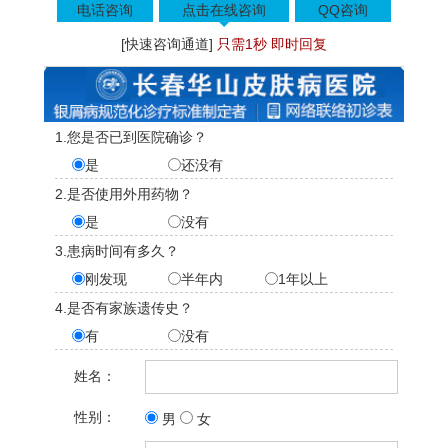
电话咨询
点击在线咨询
QQ咨询
[快速咨询通道]
只需1秒 即时回复
1.您是否已到医院确诊？
是
还没有
2.是否使用外用药物？
是
没有
3.患病时间有多久？
刚发现
半年内
1年以上
4.是否有家族遗传史？
有
没有
姓名：
性别：
男
女