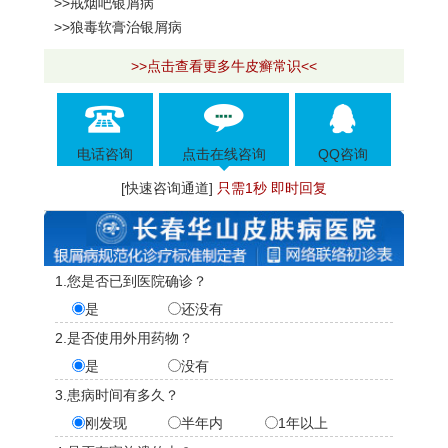
>>戒烟吧银屑病
>>狼毒软膏治银屑病
>>点击查看更多牛皮癣常识<<
电话咨询
点击在线咨询
QQ咨询
[快速咨询通道]
只需1秒 即时回复
1.您是否已到医院确诊？
是
还没有
2.是否使用外用药物？
是
没有
3.患病时间有多久？
刚发现
半年内
1年以上