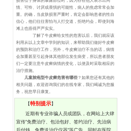
损害位于身体的暴露部位时，因为存在他人表示出同
情、可怜、讨厌或畏惧的可能性，病人的焦虑常常会加
重。的确，当皮肤损害严重时，肯定会影响患者的性自
信心，他们往往害怕与人打交道，拒绝约会，即使到海
滩上也捂得严严实实。
了解了牛皮癣给女性的危害以后，我们就应该
利用从以上文章中学到的知识，来帮助我们做好牛皮癣
的预防和治疗工作，另外，牛皮癣治疗不当的话，病情
会加重甚至引起身体其他部位发生病变，所以患者朋友
们一定要注意牛皮癣病情的变化，以便及时采取相应的
治疗措施。
儿童脓疱型牛皮癣危害有哪些
？如果您还有其他的
相关问题，欢迎咨询我们的在线专家，我们竭诚为您服
务，祝您早日康复。
特别提示
【
】
近期有专业诈骗人员或团队，在网站上大肆
宣传“免费治疗、包治包好、签约治疗、先治病
后付钱、免费送治疗仪器“等广告，同时在医院