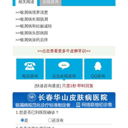
相关阅读
在线咨询
>>银屑病境界清楚
>>银屑病长期脱屑
>>银屑病和妊娠减轻
>>银屑病头部病因
>>银屑病涂药后痒
>>点击查看更多牛皮癣常识<<
电话咨询
点击在线咨询
QQ咨询
[快速咨询通道]
只需1秒 即时回复
1.您是否已到医院确诊？
是
还没有