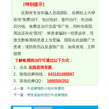
特别提示
【
】
近期有专业诈骗人员或团队，在网站上大肆
宣传“免费治疗、包治包好、签约治疗、先治病
后付钱、免费送治疗仪器“等广告，同时在医院
周边还存在“医托”，将患者骗到一些黑诊所，导
致无数银屑病患者上当受骗。我院在此提醒广大
患者：谨防医托以及虚假广告，如有发现，立即
报警
了解银屑病治疗可通过以下方式：
1、点击
在线咨询专家
。
2、致电抗癣热线：
043181089997
3、添加抗癣QQ：
1665500352
上一篇：
牛皮癣预防小知识有哪些
下一篇：
男性该如何进行牛皮癣预防