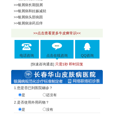
>>银屑病长期脱屑
>>银屑病和妊娠减轻
>>银屑病头部病因
>>银屑病涂药后痒
>>点击查看更多牛皮癣常识<<
电话咨询
点击在线咨询
QQ咨询
[快速咨询通道]
只需1秒 即时回复
1.您是否已到医院确诊？
是
还没有
2.是否使用外用药物？
是
没有