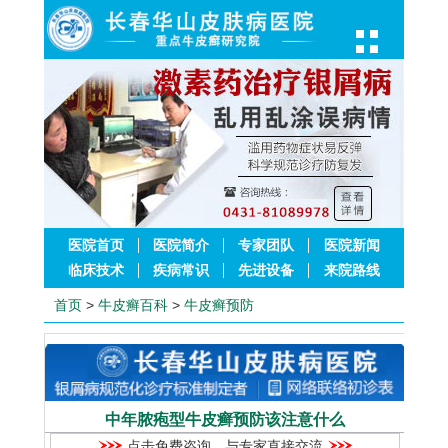
医院首页
医院简介
专家团队
医院新闻
临床技术
疾病常识
先进设备
来院路线
首页
>
牛皮癣百科
>
牛皮癣预防
中年脓疱型牛皮癣预防该注意什么
点击免费咨询，与专家直接交流