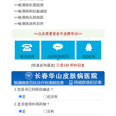
>>银屑病长期脱屑
>>银屑病和妊娠减轻
>>银屑病头部病因
>>银屑病涂药后痒
>>点击查看更多牛皮癣常识<<
电话咨询
点击在线咨询
QQ咨询
[快速咨询通道]
只需1秒 即时回复
1.您是否已到医院确诊？
是
还没有
2.是否使用外用药物？
是
没有