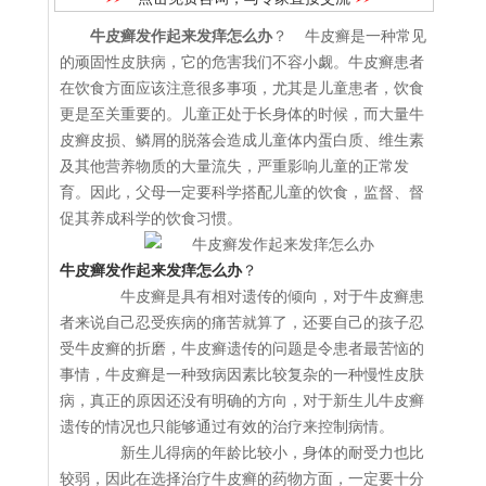
牛皮癣发作起来发痒怎么办
？ 牛皮癣是一种常见
的顽固性皮肤病，它的危害我们不容小觑。牛皮癣患者
在饮食方面应该注意很多事项，尤其是儿童患者，饮食
更是至关重要的。儿童正处于长身体的时候，而大量牛
皮癣皮损、鳞屑的脱落会造成儿童体内蛋白质、维生素
及其他营养物质的大量流失，严重影响儿童的正常发
育。因此，父母一定要科学搭配儿童的饮食，监督、督
促其养成科学的饮食习惯。
牛皮癣发作起来发痒怎么办
？
牛皮癣是具有相对遗传的倾向，对于牛皮癣患
者来说自己忍受疾病的痛苦就算了，还要自己的孩子忍
受牛皮癣的折磨，牛皮癣遗传的问题是令患者最苦恼的
事情，牛皮癣是一种致病因素比较复杂的一种慢性皮肤
病，真正的原因还没有明确的方向，对于新生儿牛皮癣
遗传的情况也只能够通过有效的治疗来控制病情。
新生儿得病的年龄比较小，身体的耐受力也比
较弱，因此在选择治疗牛皮癣的药物方面，一定要十分