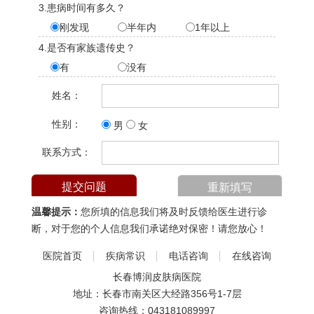
3.患病时间有多久？
刚发现
半年内
1年以上
4.是否有家族遗传史？
有
没有
姓名：
性别：
男
女
联系方式：
温馨提示：
您所填的信息我们将及时反馈给医生进行诊
断，对于您的个人信息我们承诺绝对保密！请您放心！
医院首页
疾病常识
电话咨询
在线咨询
长春博润皮肤病医院
地址：长春市南关区大经路356号1-7层
咨询热线：
043181089997