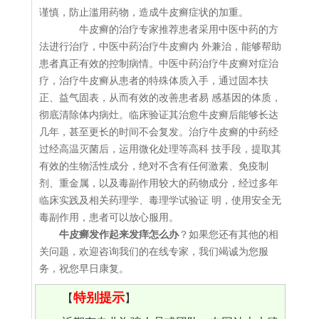
谨慎，防止滥用药物，造成牛皮癣症状的加重。
牛皮癣的治疗专家推荐患者采用中医中药的方
法进行治疗，中医中药治疗牛皮癣内 外兼治，能够帮助
患者真正有效的控制病情。中医中药治疗牛皮癣对症治
疗，治疗牛皮癣从患者的特殊体质入手，通过固本扶
正、益气固表，从而有效的改善患者易 感基因的体质，
彻底清除体内病灶。临床验证其治愈牛皮癣后能够长达
几年，甚至更长的时间不会复发。治疗牛皮癣的中药经
过经高温灭菌后，运用微化处理等高科 技手段，提取其
有效的生物活性成分，绝对不含有任何激素、免疫制
剂、重金属，以及毒副作用较大的药物成分，经过多年
临床实践及相关药理学、毒理学试验证 明，使用安全无
毒副作用，患者可以放心服用。
牛皮癣发作起来发痒怎么办
？如果您还有其他的相
关问题，欢迎咨询我们的在线专家，我们竭诚为您服
务，祝您早日康复。
特别提示
【
】