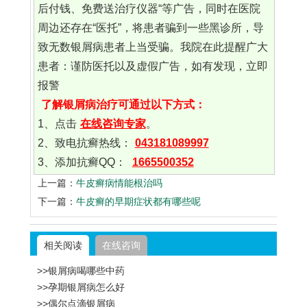
后付钱、免费送治疗仪器“等广告，同时在医院
周边还存在“医托”，将患者骗到一些黑诊所，导
致无数银屑病患者上当受骗。我院在此提醒广大
患者：谨防医托以及虚假广告，如有发现，立即
报警
了解银屑病治疗可通过以下方式：
1、点击
在线咨询专家
。
2、致电抗癣热线：
043181089997
3、添加抗癣QQ：
1665500352
上一篇：
牛皮癣病情能根治吗
下一篇：
牛皮癣的早期症状都有哪些呢
相关阅读
在线咨询
>>银屑病喝哪些中药
>>孕期银屑病怎么好
>>偶尔点滴银屑病