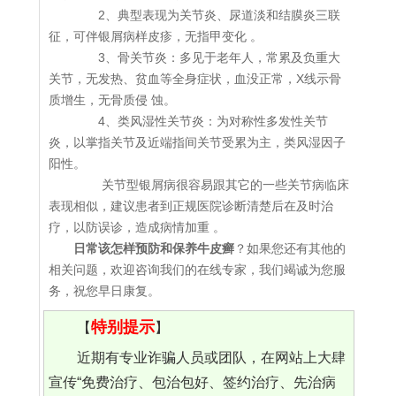
2、典型表现为关节炎、尿道淡和结膜炎三联
征，可伴银屑病样皮疹，无指甲变化 。
3、骨关节炎：多见于老年人，常累及负重大
关节，无发热、贫血等全身症状，血没正常，X线示骨
质增生，无骨质侵 蚀。
4、类风湿性关节炎：为对称性多发性关节
炎，以掌指关节及近端指间关节受累为主，类风湿因子
阳性。
关节型银屑病很容易跟其它的一些关节病临床
表现相似，建议患者到正规医院诊断清楚后在及时治
疗，以防误诊，造成病情加重 。
日常该怎样预防和保养牛皮癣
？如果您还有其他的
相关问题，欢迎咨询我们的在线专家，我们竭诚为您服
务，祝您早日康复。
特别提示
【
】
近期有专业诈骗人员或团队，在网站上大肆
宣传“免费治疗、包治包好、签约治疗、先治病