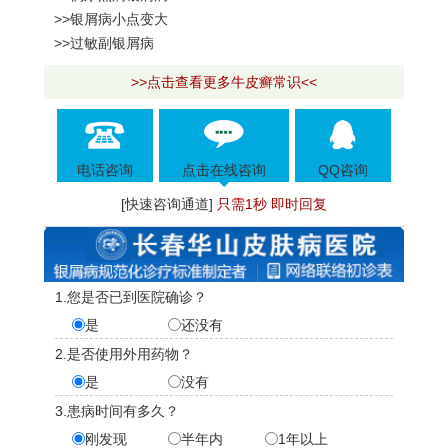
>>银屑病小点变大
>>过敏副银屑病
>>点击查看更多牛皮癣常识<<
电话咨询
点击在线咨询
QQ咨询
[快速咨询通道]
只需1秒 即时回复
1.您是否已到医院确诊？
是
还没有
2.是否使用外用药物？
是
没有
3.患病时间有多久？
刚发现
半年内
1年以上