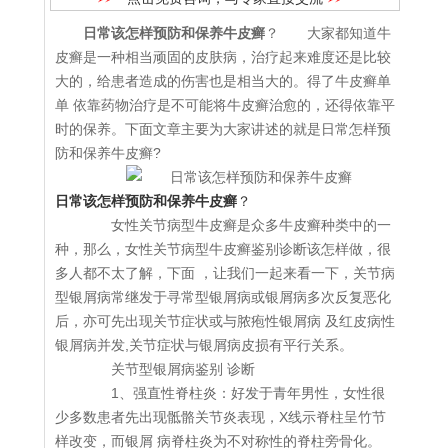
日常该怎样预防和保养牛皮癣
？ 大家都知道牛
皮癣是一种相当顽固的皮肤病，治疗起来难度还是比较
大的，给患者造成的伤害也是相当大的。得了牛皮癣单
单 依靠药物治疗是不可能将牛皮癣治愈的，还得依靠平
时的保养。下面文章主要为大家讲述的就是日常怎样预
防和保养牛皮癣?
日常该怎样预防和保养牛皮癣
？
女性关节病型牛皮癣是众多牛皮癣种类中的一
种，那么，女性关节病型牛皮癣鉴别诊断该怎样做，很
多人都不太了解，下面 ，让我们一起来看一下，关节病
型银屑病常继发于寻常型银屑病或银屑病多次反复恶化
后，亦可先出现关节症状或与脓疱性银屑病 及红皮病性
银屑病并发,关节症状与银屑病皮损有平行关系。
关节型银屑病鉴别 诊断
1、强直性脊柱炎：好发于青年男性，女性很
少多数患者先出现骶骼关节炎表现，X线示脊柱呈竹节
样改变，而银屑 病脊柱炎为不对称性的脊柱旁骨化。