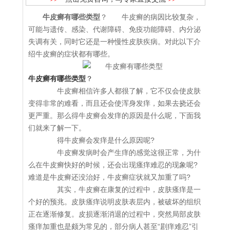
牛皮癣有哪些类型
？ 牛皮癣的病因比较复杂，
可能与遗传、感染、代谢障碍、免疫功能障碍、内分泌
失调有关，同时它还是一种慢性皮肤疾病。对此以下介
绍牛皮癣的症状都有哪些。
牛皮癣有哪些类型
？
牛皮癣相信许多人都很了解，它不仅会使皮肤
变得非常的难看，而且还会使浑身发痒，如果去挠还会
更严重。那么得牛皮癣会发痒的原因是什么呢，下面我
们就来了解一下。
得牛皮癣会发痒是什么原因呢?
牛皮癣发病时会产生痒的感觉这很正常，为什
么在牛皮癣快好的时候，还会出现瘙痒难忍的现象呢?
难道是牛皮癣还没治好，牛皮癣症状就又加重了吗?
其实，牛皮癣在康复的过程中，皮肤瘙痒是一
个好的预兆。皮肤瘙痒说明皮肤表层内，被破坏的组织
正在逐渐修复。皮损逐渐消退的过程中，突然局部皮肤
瘙痒加重也是颇为常见的，部分病人甚至“剧痒难忍”引