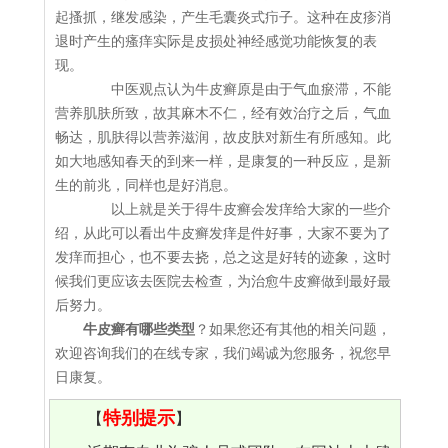
起搔抓，继发感染，产生毛囊炎式疖子。这种在皮疹消
退时产生的瘙痒实际是皮损处神经感觉功能恢复的表
现。
中医观点认为牛皮癣原是由于气血瘀滞，不能
营养肌肤所致，故其麻木不仁，经有效治疗之后，气血
畅达，肌肤得以营养滋润，故皮肤对新生有所感知。此
如大地感知春天的到来一样，是康复的一种反应，是新
生的前兆，同样也是好消息。
以上就是关于得牛皮癣会发痒给大家的一些介
绍，从此可以看出牛皮癣发痒是件好事，大家不要为了
发痒而担心，也不要去挠，总之这是好转的迹象，这时
候我们更应该去医院去检查，为治愈牛皮癣做到最好最
后努力。
牛皮癣有哪些类型
？如果您还有其他的相关问题，
欢迎咨询我们的在线专家，我们竭诚为您服务，祝您早
日康复。
特别提示
【
】