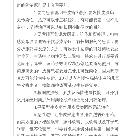
癣的防治原则是十分重要的。
1.要向患者说明牛皮癣为慢性复发性皮肤病，
无传染性，治疗可以使症状控制，有可能复发，也不用
灰心，坚持治疗可以达到长期控制症状的目的。
2.要发现可能诱发因素，给予相应处理，如由
感染激发者要给予抗感染治疗，有长期服药的患者，要
分析服药与发疹的关系，有诱发牛皮癣的可疑药物要及
时停药。中药中动物性药如土鳖虫、蜈蚣在进行期要避
免应用，降香、黄药子等组胺释放剂也要避免使用。有
药疹病史的牛皮癣患者要避免使用可疑药物，因为药疹
复发可能转为牛皮癣。10岁以内有慢性扁桃体炎的儿童
牛皮癣患者，摘除扁桃体可减少牛皮癣复发。
3.根据皮损数目多少及病情进展快慢，可分别
采用系统用药加外用药物或单纯使用外用药治疗。
4.寻常型牛皮癣禁用皮质类固醇系统治疗。
5.急性进行期牛皮癣患者禁用强烈的外用药。
如高浓度的水杨酸软膏、蒽林软膏、汞软膏以及芥子气
软膏、氮芥软膏等，也要避免采用紫外线照射，因为可