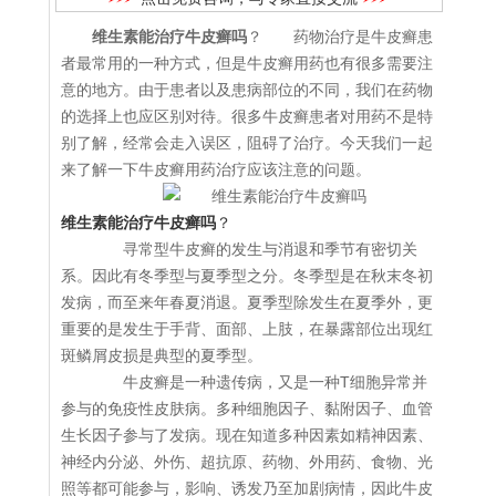
维生素能治疗牛皮癣吗
？ 药物治疗是牛皮癣患
者最常用的一种方式，但是牛皮癣用药也有很多需要注
意的地方。由于患者以及患病部位的不同，我们在药物
的选择上也应区别对待。很多牛皮癣患者对用药不是特
别了解，经常会走入误区，阻碍了治疗。今天我们一起
来了解一下牛皮癣用药治疗应该注意的问题。
维生素能治疗牛皮癣吗
？
寻常型牛皮癣的发生与消退和季节有密切关
系。因此有冬季型与夏季型之分。冬季型是在秋末冬初
发病，而至来年春夏消退。夏季型除发生在夏季外，更
重要的是发生于手背、面部、上肢，在暴露部位出现红
斑鳞屑皮损是典型的夏季型。
牛皮癣是一种遗传病，又是一种T细胞异常并
参与的免疫性皮肤病。多种细胞因子、黏附因子、血管
生长因子参与了发病。现在知道多种因素如精神因素、
神经内分泌、外伤、超抗原、药物、外用药、食物、光
照等都可能参与，影响、诱发乃至加剧病情，因此牛皮