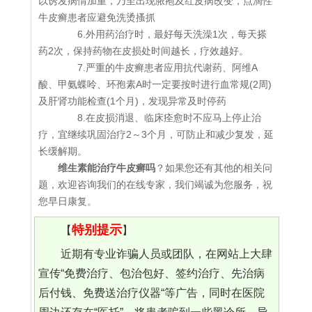
以诱发病情加重，乃至出现脓疱及红皮病改变，点滴性
牛皮癣患者应避免洗烫搔抓
6.外用药治疗时，最好每天洗澡1次，每天搽
药2次，保持药物在皮损处时间越长，疗效越好。
7.严重的牛皮癣患者应用抗代谢药、阿维A
酸、甲氨蝶呤、环孢素A时一定要按时进行血常规(2周)
及肝肾功能检查(1个月)，发现异常及时停药
8.在皮损消退、临床痊愈时不应马上停止治
疗，宜继续巩固治疗2～3个月，可防止和减少复发，延
长缓解期。
维生素能治疗牛皮癣吗
？如果您还有其他的相关问
题，欢迎咨询我们的在线专家，我们竭诚为您服务，祝
您早日康复。
特别提示
【
】
近期有专业诈骗人员或团队，在网站上大肆
宣传“免费治疗、包治包好、签约治疗、先治病
后付钱、免费送治疗仪器“等广告，同时在医院