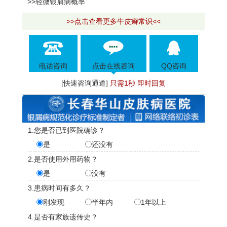
>>轻微银屑病概率
>>点击查看更多牛皮癣常识<<
电话咨询
点击在线咨询
QQ咨询
[快速咨询通道]
只需1秒 即时回复
1.您是否已到医院确诊？
是
还没有
2.是否使用外用药物？
是
没有
3.患病时间有多久？
刚发现
半年内
1年以上
4.是否有家族遗传史？