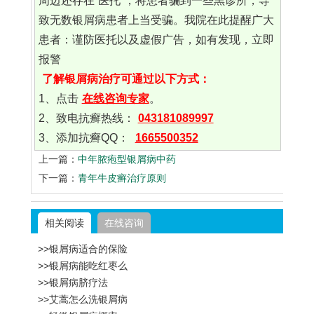
周边还存在“医托”，将患者骗到一些黑诊所，导
致无数银屑病患者上当受骗。我院在此提醒广大
患者：谨防医托以及虚假广告，如有发现，立即
报警
了解银屑病治疗可通过以下方式：
1、点击
在线咨询专家
。
2、致电抗癣热线：
043181089997
3、添加抗癣QQ：
1665500352
上一篇：
中年脓疱型银屑病中药
下一篇：
青年牛皮癣治疗原则
相关阅读
在线咨询
>>银屑病适合的保险
>>银屑病能吃红枣么
>>银屑病脐疗法
>>艾蒿怎么洗银屑病