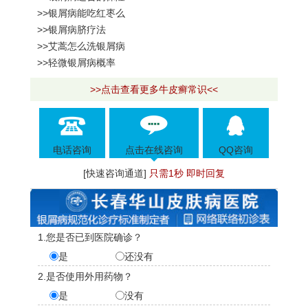
>>银屑病能吃红枣么
>>银屑病脐疗法
>>艾蒿怎么洗银屑病
>>轻微银屑病概率
>>点击查看更多牛皮癣常识<<
电话咨询
点击在线咨询
QQ咨询
[快速咨询通道]
只需1秒 即时回复
1.您是否已到医院确诊？
是
还没有
2.是否使用外用药物？
是
没有