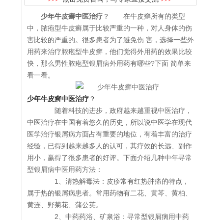
少年牛皮癣中医治疗
？ 在牛皮癣所有的类型
中，脓疱型牛皮癣属于比较严重的一种，对人身体的伤
害比较的严重的。很多患者为了避免伤 害，选择一些外
用药来治疗脓疱型牛皮癣，他们觉得外用药的效果比较
快，那么男性脓疱型银屑病外用药有哪些?下面 简单来
看一看。
少年牛皮癣中医治疗
？
随着科技的进步，政府越来越重视中医治疗，
中医治疗在中国有着悠久的历史，所以说中医学在现代
医学治疗银屑病方面占有重要的地位，有着丰富的治疗
经验，已得到越来越多人的认可，其疗效的长远、副作
用小，赢得了很多患者的好评。下面介绍几种中年寻常
型银屑病中医用药方法：
1、清热解毒法：皮疹常有红热肿痛的特点，
属于热的银屑病患者。常用药物有二花、黄芩、黄柏、
黄连、野菊花、蒲公英。
2、中药药浴、矿泉浴：寻常型银屑病用中药