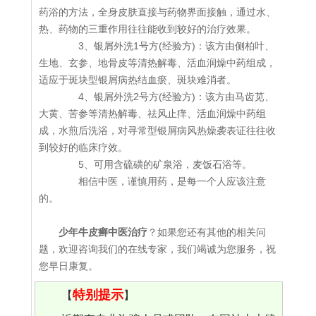
药浴的方法，全身皮肤直接与药物界面接触，通过水、
热、药物的三重作用往往能收到较好的治疗效果。
3、银屑外洗1号方(经验方)：该方由侧柏叶、
生地、玄参、地骨皮等清热解毒、活血润燥中药组成，
适应于斑块型银屑病热结血瘀、斑块难消者。
4、银屑外洗2号方(经验方)：该方由马齿苋、
大黄、苦参等清热解毒、祛风止痒、活血润燥中药组
成，水煎后洗浴，对寻常型银屑病风热燥袭表证往往收
到较好的临床疗效。
5、可用含硫磺的矿泉浴，麦饭石浴等。
相信中医，谨慎用药，是每一个人应该注意
的。
少年牛皮癣中医治疗
？如果您还有其他的相关问
题，欢迎咨询我们的在线专家，我们竭诚为您服务，祝
您早日康复。
特别提示
【
】