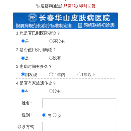
[快速咨询通道]
只需1秒 即时回复
1.您是否已到医院确诊？
是
还没有
2.是否使用外用药物？
是
没有
3.患病时间有多久？
刚发现
半年内
1年以上
4.是否有家族遗传史？
有
没有
姓名：
性别：
男
女
联系方式：