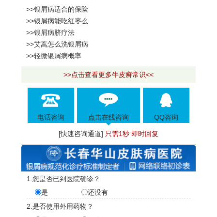
>>银屑病适合的保险
>>银屑病能吃红枣么
>>银屑病脐疗法
>>艾蒿怎么洗银屑病
>>轻微银屑病概率
>>点击查看更多牛皮癣常识<<
电话咨询
点击在线咨询
QQ咨询
[快速咨询通道]
只需1秒 即时回复
1.您是否已到医院确诊？
是
还没有
2.是否使用外用药物？