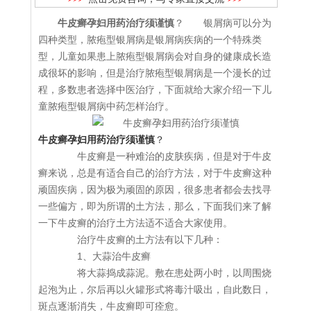
牛皮癣孕妇用药治疗须谨慎
？ 银屑病可以分为
四种类型，脓疱型银屑病是银屑病疾病的一个特殊类
型，儿童如果患上脓疱型银屑病会对自身的健康成长造
成很坏的影响，但是治疗脓疱型银屑病是一个漫长的过
程，多数患者选择中医治疗，下面就给大家介绍一下儿
童脓疱型银屑病中药怎样治疗。
牛皮癣孕妇用药治疗须谨慎
？
牛皮癣是一种难治的皮肤疾病，但是对于牛皮
癣来说，总是有适合自己的治疗方法，对于牛皮癣这种
顽固疾病，因为极为顽固的原因，很多患者都会去找寻
一些偏方，即为所谓的土方法，那么，下面我们来了解
一下牛皮癣的治疗土方法适不适合大家使用。
治疗牛皮癣的土方法有以下几种：
1、大蒜治牛皮癣
将大蒜捣成蒜泥。敷在患处两小时，以周围烧
起泡为止，尔后再以火罐形式将毒汁吸出，自此数日，
斑点逐渐消失，牛皮癣即可痊愈。