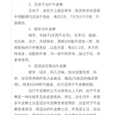
2、五倍子治疗牛皮癣
五倍子，放瓦片上煅后研末，取其粉末在器皿
中用醋调匀后涂于患处，每日2次，7天为1个疗程。疗
效颇佳。
3、细辛治牛皮癣
细辛、马钱子(生用不去毛)、生草乌、硫磺、
生白矾、冰片。共研细末，酒精100毫升浸泡一周，用
棉签粘药汁外擦患处，以愈为度，每日1-2次。本方药
味虽多，但配制不难，为一老中医所传，故记于此，供
参考使用。
4、双花绿豆粥治牛皮癣
粳米，绿豆，同入沙锅，加水适量煎煮，待
米、绿豆快煮熟时加入金银花、槐花(马路边的槐花禁
用)，再煮5分钟即可服食。此方适用于牛皮癣初期。
治疗牛皮癣的土方法就有以上几种。由于牛皮
癣是一种比较常见的皮肤疾病，所以，在生活中，有很
多牛皮癣土法是适合牛皮癣患者使用的，但是对于牛皮
癣患者来说，再适合的牛皮癣土法，毕竟是土法，在治