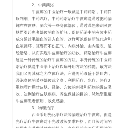
2、中药药浴
牛皮癣的中医治疗一般就是中药药浴，中药口
服制剂、中药汽疗。中药药浴治疗牛皮癣是通过把药物
施布在皮肤、腧穴等一些身体部位，通过温热来刺激皮
肤而引起患者部位的血管扩张，促使药浴中的有效中药
成分通过毛细血管进入血管。这样可以促使新陈代谢和
血液循环，驱邪而不伤正气，内病外治、由内透表、通
经活络，从而实现牛皮癣治疗的功效。药浴治疗牛皮癣
这是一种传统的治疗牛皮癣的方法。本身传统的中医药
浴治疗就是中医学上治疗疾病外用方法的精髓。该方法
我们又将其称之为立体疗法。它是将药液盛于器皿内，
浸泡身体的某些部位或全身，利用药疗、水疗、热疗3
重物理作用对皮肤、经络、穴位的刺激和药物的透皮吸
收，达到治疗皮肤疾病、养生保健的目的，脓胞型重度
牛皮癣患者慎用，以免感染。
3、物理治疗
西医采用光化学疗法等物理治疗牛皮癣。但是
光疗治疗牛皮癣对于光波波长要求严格，而且长时间的