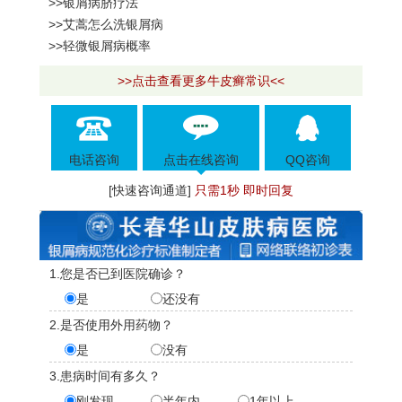
>>银屑病脐疗法
>>艾蒿怎么洗银屑病
>>轻微银屑病概率
>>点击查看更多牛皮癣常识<<
电话咨询
点击在线咨询
QQ咨询
[快速咨询通道]
只需1秒 即时回复
1.您是否已到医院确诊？
是
还没有
2.是否使用外用药物？
是
没有
3.患病时间有多久？
刚发现
半年内
1年以上