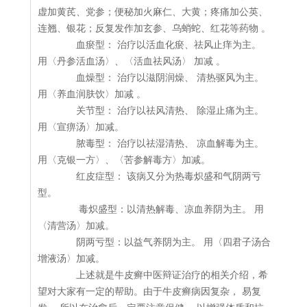
虚加黄芪、党参；便秘加火麻仁、大黄；疼痛加公英、
连翘、银花；反复发作加玄参、乌蛸蛇、红花等药物 。
血瘀型： 治疗以活血化瘀、祛风止痒为主。
用〈丹参活血汤〉、〈活血祛风汤〉 加减 。
血燥型： 治疗以滋阴润燥、 清热驱风为主。
用〈养血润肤饮〉加减 。
关节型： 治疗以祛风清热、 除湿止痛为主。
用〈宣痹汤〉加减。
脓毒型： 治疗以祛湿清热、 凉血解毒为主。
用〈克银一方〉、〈苦参解毒方〉加减。
红皮症型： 该病又分为热毒炽盛和气阴两亏
型。
毒炽盛型：以清热解毒、凉血养阴为主。 用
〈清营汤〉加减。
阴两亏型：以益气养阴为主。 用〈四君子汤合
增液汤〉加减。
上述就是牛皮癣中医辩证治疗的相关介绍，希
望对大家有一定的帮助。由于牛皮癣病因复杂， 易复