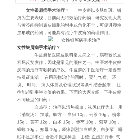
女性银屑病手术治疗
？ 牛皮癣以皮肤红斑、鳞
屑为主要表现，目前尚无特效治疗药物，研究发现大黄
与黄芩能抑制表皮细胞的增生或角化不全，可促进颗粒
层形成的药物，可能具有治疗牛皮癣的药理作用。
女性银屑病手术治疗
？
牛皮癣是医院皮肤科常见病之一，病程较长且
容易反复发作，因此是常见的顽疾之一。中医对牛皮癣
疾病的治疗有独特的疗效。牛皮癣的中医治疗一定要坚
持辨证施治， 在用药物治疗的同时， 要与气候、 环
境、 时间、 病人体质及心理状况等条件结合起来， 往
往能起到事半功倍的效果。下面给大家介绍一下牛皮癣
不同证型的用药：
血热型： 治疗以清热凉血，祛风止痒为主，用
〈消银汤〉 加减。验方： 当归 10g，云苓 10g， 槐米
15g， 黄芩 12g， 白术 15g， 赤芍 10g， 紫草 10g，
蝉蜕 10g， 知母 10g，瘙痒剧烈加白鲜皮、白蒺藜；睡
眠不足加枣仁; 食欲不振加神曲、山楂; 血虚加丹参; 气