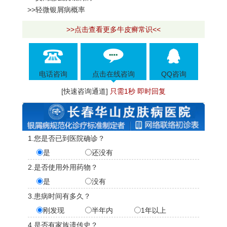
>>轻微银屑病概率
>>点击查看更多牛皮癣常识<<
电话咨询
点击在线咨询
QQ咨询
[快速咨询通道]
只需1秒 即时回复
1.您是否已到医院确诊？
是
还没有
2.是否使用外用药物？
是
没有
3.患病时间有多久？
刚发现
半年内
1年以上
4.是否有家族遗传史？