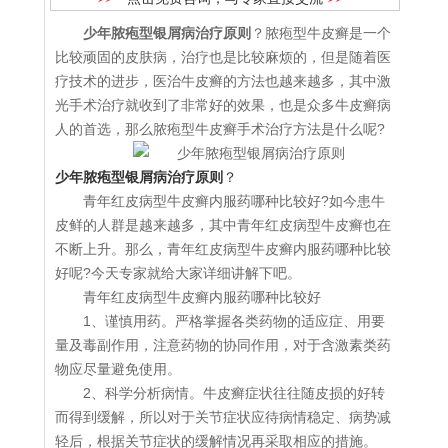
少年脓疱型银屑病治疗原则
？脓疱型牛皮癣是一个
比较顽固的皮肤病，治疗也是比较麻烦的，但是随着医
疗技术的进步，医治牛皮癣的方法也越来越多，其中激
光手术治疗就收到了非常好的效果，也是众多牛皮癣病
人的首选，那么脓疱型牛皮癣手术治疗方法是什么呢?
少年脓疱型银屑病治疗原则
？
青年红皮病型牛皮癣内服药哪种比较好?如今患牛
皮鲜的人群是越来越多，其中青年红皮病型牛皮癣也在
不断上升。那么，青年红皮病型牛皮癣内服药哪种比较
好呢?今天专家就给大家详细讲解下吧。
青年红皮病型牛皮癣内服药哪种比较好
1、谨慎用药。严格掌握各类药物的适应症、用要
量及毒副作用，注意药物的协同作用，对于含激素类药
物应尽量避免使用。
2、科学分析病情。牛皮癣症状往往随皮损的好转
而得到缓解，所以对于关节症状应待病情稳定、病势减
轻后，根据关节症状的缓解情况再采取相应的措施。