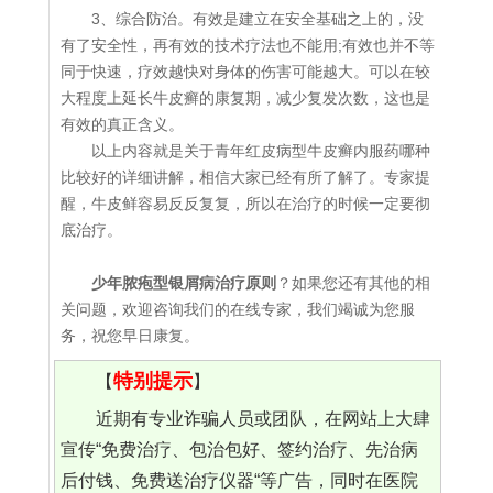
3、综合防治。有效是建立在安全基础之上的，没
有了安全性，再有效的技术疗法也不能用;有效也并不等
同于快速，疗效越快对身体的伤害可能越大。可以在较
大程度上延长牛皮癣的康复期，减少复发次数，这也是
有效的真正含义。
以上内容就是关于青年红皮病型牛皮癣内服药哪种
比较好的详细讲解，相信大家已经有所了解了。专家提
醒，牛皮鲜容易反反复复，所以在治疗的时候一定要彻
底治疗。
少年脓疱型银屑病治疗原则
？如果您还有其他的相
关问题，欢迎咨询我们的在线专家，我们竭诚为您服
务，祝您早日康复。
特别提示
【
】
近期有专业诈骗人员或团队，在网站上大肆
宣传“免费治疗、包治包好、签约治疗、先治病
后付钱、免费送治疗仪器“等广告，同时在医院