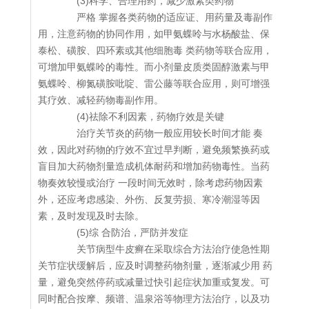
(3)科学、合理用药，减少激素类药物
严格 掌握各类药物的适应证、用药量及毒副作
用，注意药物的协同作用，如甲氨蝶呤与水杨酸盐、保
泰松、磺胺、四环素或其他细胞毒 类药物等联合应用，
可增加甲氨蝶呤的毒性。而小剂量皮质类固醇激素与甲
氨蝶呤、柳氮磺胺吡啶、雷公藤等联合应用，则可增强
其疗效、减轻药物毒副作用。
(4)祛除不利因素，药物疗效是关键
治疗关节炎的药物一般应用较长时间才能 奏
效，因此对药物的疗效不宜过早判断，避免频繁换药或
盲目加大药物剂量造成机体耐药和增加药物毒性。当药
物奏效较慢或治疗 一段时间无效时，除考虑药物因素
外，还应考虑感染、外伤、反复劳损、寒冷潮湿等因
素，及时发现及时去除。
(5)综 合防治，严防并发症
关节病型牛皮癣在采取综合方法治疗使急性期
关节症状缓解后，应及时调整药物剂量，逐渐减少用 药
量，避免突然停药或减量过快引起症状加重或复发。可
同时配合按摩、频谱、温泉浴等物理方法治疗，以及功