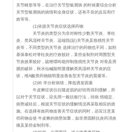
关节畸形等等，在治疗关节型银屑病 的时候要综合分析
关节型银屑病的病情和全身症状，还有不良的反应和疗
效等等。
(1)依据关节炎症状选择药物
关节炎的类型分为非对称性少数关节炎、脊柱
炎、类风湿样关节炎、远端指(趾)关节炎及致残性关节
炎等，不同类型的关节炎 选择治疗的药物也不同，如羟
基保泰松对脊柱炎的疗效较好，某些金制剂对周围型关
节炎效果较好，硫唑嘌呤能抑制致残性关节炎 对骨及滑
膜的破坏，秋水仙碱能明显缓解类风湿样关节炎的症
状，维A酸类药物能明显改善各型关节炎的晨僵等。
(2)科 学分析病情，降低诱发因素
牛皮癣症状往往随皮损的好转而得到缓解，所
以对于关节症状，应先用一般抗银疗法，待病 情稳定、
病势减轻后，根据关节症状的缓解情况再采取相应的措
施。在选择有效药物改善关节症状的同时，还应注意某
些药物会使 牛皮癣的病势加重，如非类固醇抗炎药消炎
痛及某些金制剂等。