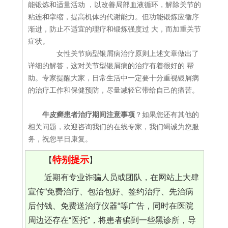
能锻炼和适量活动 ，以改善局部血液循环，解除关节的
粘连和挛缩，提高机体的代谢能力。但功能锻炼应循序
渐进，防止不适宜的理疗和锻炼强度过 大，而加重关节
症状。
女性关节病型银屑病治疗原则上述文章做出了
详细的解答，这对关节型银屑病的治疗有着很好的 帮
助。专家提醒大家，日常生活中一定要十分重视银屑病
的治疗工作和保健预防，尽量减轻它带给自己的痛苦。
牛皮癣患者治疗期间注意事项
？如果您还有其他的
相关问题，欢迎咨询我们的在线专家，我们竭诚为您服
务，祝您早日康复。
特别提示
【
】
近期有专业诈骗人员或团队，在网站上大肆
宣传“免费治疗、包治包好、签约治疗、先治病
后付钱、免费送治疗仪器“等广告，同时在医院
周边还存在“医托”，将患者骗到一些黑诊所，导