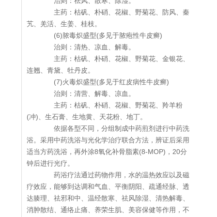
治则：祛风、散寒、除湿。
主药：枯矾、朴硝、花椒、野菊花、防风、秦
艽、羌活、生姜、桂枝。
(6)脓毒炽盛型(多见于脓疱性牛皮癣)
治则：清热、凉血、解毒。
主药：枯矾、朴硝、花椒、野菊花、金银花、
连翘、青黛、牡丹皮。
(7)火毒炽盛型(多见于红皮病性牛皮癣)
治则：清营、解毒、凉血。
主药：枯矾、朴硝、花椒、野菊花、羚羊粉
(冲)、生石膏、生地黄、天花粉、地丁。
依据各型不同，分组制成中药煎剂进行中药洗
浴。采用中药洗浴与光化学治疗联合方法，辨证后采用
适当方药洗浴，再外涂8氧化补骨脂素(8-MOP)，20分
钟后进行光疗。
药浴疗法通过药物作用，水的温热效应以及磁
疗效应，能够到达调和气血、平衡阴阳、疏通经脉、透
达腠理、祛邪和中、温经散寒、祛风除湿、清热解毒、
消肿散结、通络止痛、养荣生肌、美容保健等作用，不