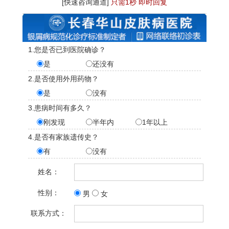
[快速咨询通道]
只需1秒 即时回复
1.您是否已到医院确诊？
是
还没有
2.是否使用外用药物？
是
没有
3.患病时间有多久？
刚发现
半年内
1年以上
4.是否有家族遗传史？
有
没有
姓名：
性别：
男
女
联系方式：