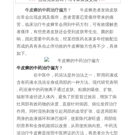
牛皮癣的中药治疗偏方
？ 牛皮癣患者发病皮肤
出常会出现皮屑及瘙痒，患者需要忍受瘙痒带来的痛
苦，临床治疗牛皮癣常会用到中药方剂，可有效缓解患
者瘙痒，有些患者皮肤还会受到皮肤寄生虫、菌的影
响，因此需要中药杀虫，经某些医药名家多年经验配伍
而成的具有杀虫止痒功效的牛皮癣验方也有不少，具体
如下。
牛皮癣的中药治疗偏方
？
在中医中，药浴法是外治法之一，即用药液或
含有药液水洗浴全身或局部的一种方法。现代研究表明
, 药浴液中的药物离子通过皮肤、粘膜的吸收、扩散、
辐射等途径进入体内 , 避免了肝脏首过效应 , 增加了病
灶局部有效药物的浓度 , 直接针对病因、病位发挥治疗
作用。同时湿热刺激引起局部的血管扩张 , 促进局部和
周身的血液循环和淋巴循环 , 使新陈代谢旺盛 , 局部组
织营养和全身机能得以改善 , 从而使疾病向愈。中药洗
浴治疗牛皮癣是按照中医辨证的方法，将患者分为七型