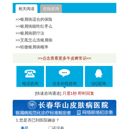
相关阅读
在线咨询
>>银屑病适合的保险
>>银屑病能吃红枣么
>>银屑病脐疗法
>>艾蒿怎么洗银屑病
>>轻微银屑病概率
>>点击查看更多牛皮癣常识<<
电话咨询
点击在线咨询
QQ咨询
[快速咨询通道]
只需1秒 即时回复
1.您是否已到医院确诊？
是
还没有