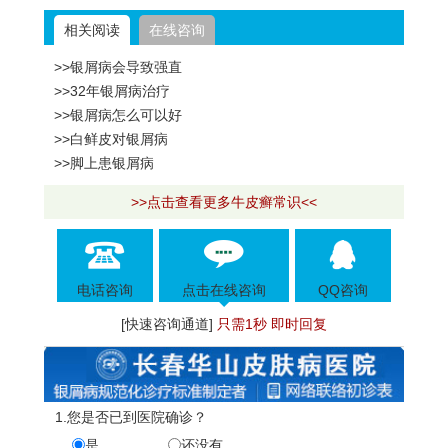
相关阅读
在线咨询
>>银屑病会导致强直
>>32年银屑病治疗
>>银屑病怎么可以好
>>白鲜皮对银屑病
>>脚上患银屑病
>>点击查看更多牛皮癣常识<<
电话咨询
点击在线咨询
QQ咨询
[快速咨询通道]
只需1秒 即时回复
1.您是否已到医院确诊？
是
还没有