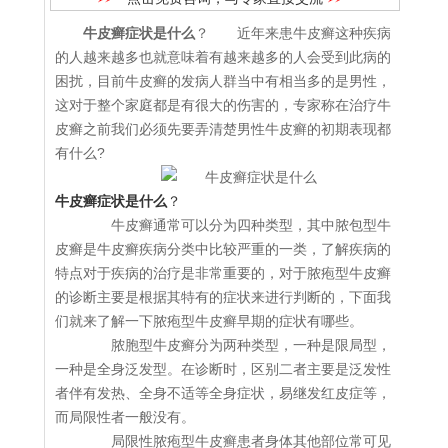
牛皮癣症状是什么
？ 近年来患牛皮癣这种疾病
的人越来越多也就意味着有越来越多的人会受到此病的
困扰，目前牛皮癣的发病人群当中有相当多的是男性，
这对于整个家庭都是有很大的伤害的，专家称在治疗牛
皮癣之前我们必须先要弄清楚男性牛皮癣的初期表现都
有什么?
牛皮癣症状是什么
？
牛皮癣通常可以分为四种类型，其中脓包型牛
皮癣是牛皮癣疾病分类中比较严重的一类，了解疾病的
特点对于疾病的治疗是非常重要的，对于脓疱型牛皮癣
的诊断主要是根据其特有的症状来进行判断的，下面我
们就来了解一下脓疱型牛皮癣早期的症状有哪些。
脓胞型牛皮癣分为两种类型，一种是限局型，
一种是全身泛发型。在诊断时，区别二者主要是泛发性
者伴有发热、全身不适等全身症状，易继发红皮症等，
而局限性者一般没有。
局限性脓疱型牛皮癣患者身体其他部位常可见