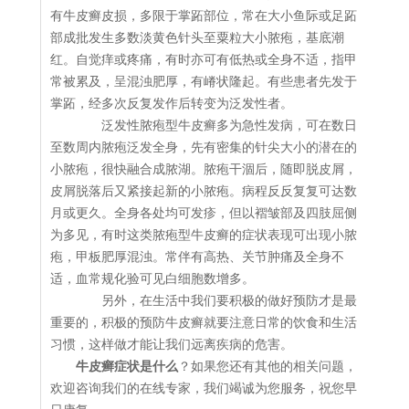
有牛皮癣皮损，多限于掌跖部位，常在大小鱼际或足跖
部成批发生多数淡黄色针头至粟粒大小脓疱，基底潮
红。自觉痒或疼痛，有时亦可有低热或全身不适，指甲
常被累及，呈混浊肥厚，有嵴状隆起。有些患者先发于
掌跖，经多次反复发作后转变为泛发性者。
泛发性脓疱型牛皮癣多为急性发病，可在数日
至数周内脓疱泛发全身，先有密集的针尖大小的潜在的
小脓疱，很快融合成脓湖。脓疱干涸后，随即脱皮屑，
皮屑脱落后又紧接起新的小脓疱。病程反反复复可达数
月或更久。全身各处均可发疹，但以褶皱部及四肢屈侧
为多见，有时这类脓疱型牛皮癣的症状表现可出现小脓
疱，甲板肥厚混浊。常伴有高热、关节肿痛及全身不
适，血常规化验可见白细胞数增多。
另外，在生活中我们要积极的做好预防才是最
重要的，积极的预防牛皮癣就要注意日常的饮食和生活
习惯，这样做才能让我们远离疾病的危害。
牛皮癣症状是什么
？如果您还有其他的相关问题，
欢迎咨询我们的在线专家，我们竭诚为您服务，祝您早