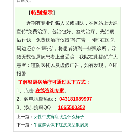
日康复。
特别提示
【
】
近期有专业诈骗人员或团队，在网站上大肆
宣传“免费治疗、包治包好、签约治疗、先治病
后付钱、免费送治疗仪器“等广告，同时在医院
周边还存在“医托”，将患者骗到一些黑诊所，导
致无数银屑病患者上当受骗。我院在此提醒广大
患者：谨防医托以及虚假广告，如有发现，立即
报警
了解银屑病治疗可通过以下方式：
1、点击
在线咨询专家
。
2、致电抗癣热线：
043181089997
3、添加抗癣QQ：
1665500352
上一篇：
女性牛皮癣症状是什么样子
下一篇：
牛皮癣认识下红皮病型银屑病