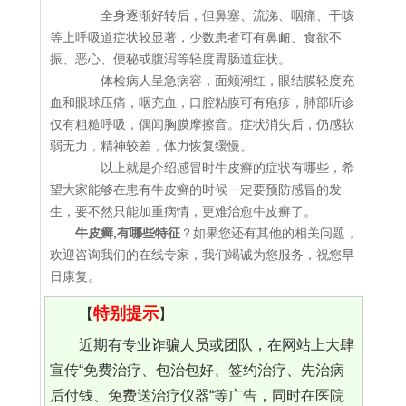
全身逐渐好转后，但鼻塞、流涕、咽痛、干咳
等上呼吸道症状较显著，少数患者可有鼻衄、食欲不
振、恶心、便秘或腹泻等轻度胃肠道症状。
体检病人呈急病容，面颊潮红，眼结膜轻度充
血和眼球压痛，咽充血，口腔粘膜可有疱疹，肺部听诊
仅有粗糙呼吸，偶闻胸膜摩擦音。症状消失后，仍感软
弱无力，精神较差，体力恢复缓慢。
以上就是介绍感冒时牛皮癣的症状有哪些，希
望大家能够在患有牛皮癣的时候一定要预防感冒的发
生，要不然只能加重病情，更难治愈牛皮癣了。
牛皮癣,有哪些特征
？如果您还有其他的相关问题，
欢迎咨询我们的在线专家，我们竭诚为您服务，祝您早
日康复。
特别提示
【
】
近期有专业诈骗人员或团队，在网站上大肆
宣传“免费治疗、包治包好、签约治疗、先治病
后付钱、免费送治疗仪器“等广告，同时在医院