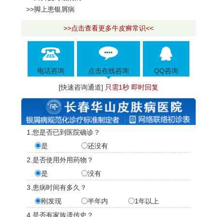
>>脚上患银屑病
>>点击查看更多牛皮癣常识<<
电话咨询
点击在线咨询
QQ咨询
[快速咨询通道]
只需1秒 即时回复
1.您是否已到医院确诊？
是
还没有
2.是否使用外用药物？
是
没有
3.患病时间有多久？
刚发现
半年内
1年以上
4.是否有家族遗传史？