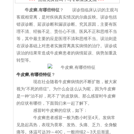
牛皮癣,有哪些特征
？ 误诊指临床认识的主观与
客观相背离，是对疾病真实情况的尔曲反映。误诊包括
错误诊断、延误诊断和漏误诊断。究其原因，主要有医
理不清、经验不足、责任心不强、医风不正和思维不当
等，其中最主要的应是医理不清和思维不当。误治则是
在误诊基础上对患者实施背离真实病情的治疗。误诊或
误治的结果常造成牛皮癣患者的病情延误、病势加重及
转型等。
牛皮癣,有哪些特征
？
现在社会随着牛皮癣病情的不断扩散，被大家
视为“不死的癌症”。为什么会这么认为呢，因为牛皮癣
是一种“治不好，死不了”的皮肤病。那么感冒时牛皮癣
的症状有哪些，下面我们来一起了解下。
感冒时牛皮癣的症状，如下：
牛皮癣患者感冒一般为数小时至4天。发病常
见急起高热，表现为畏寒、发热、头痛、乏力、全身酸
痛等。体温可达39～40C，一般持续2～3天后渐退。