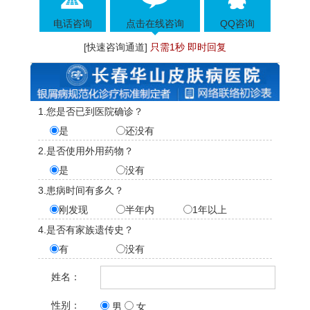
电话咨询
点击在线咨询
QQ咨询
[快速咨询通道]
只需1秒 即时回复
1.您是否已到医院确诊？
是
还没有
2.是否使用外用药物？
是
没有
3.患病时间有多久？
刚发现
半年内
1年以上
4.是否有家族遗传史？
有
没有
姓名：
性别：
男
女