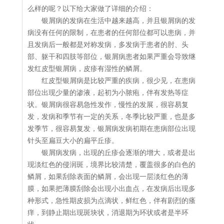
么样的呢？以下给大家做了详细的介绍：
银屑病的发病在生活中越来越高，并且银屑病的发
病没有任何的限制，在患者的任何部位都可以患病，并
且发病后一般都是对称发病，多发病于患者的肘、头
部、躯干和四肢等部位，银屑病患者如果严重会导致继
发红皮型银屑病，皮疹有湿性的鳞屑。
红皮型银屑病是比较严重的疾病，很少见，在患病
部位出现少量的渗液，起初为小脓疱，伴有发热等症
状。银屑病很容易急性发作，慢性的发展，很容易复
发，发病和季节有一定的关系，冬季比较严重，也是多
发季节，很容易复发，银屑病发病初期在患病部位出现
针头至扁豆大小的扁平丘疹。
银屑病发病，出现的丘疹会逐渐的增大，或者是出
现淡红色的侵润斑，境界比较清楚，覆盖很多的白色的
鳞屑，如果刮除表面的鳞屑，会出现一层淡红色的薄
膜，如果把薄膜刮除会出现小出血点，在发病后出现多
种形式，急性期皮损为点滴状，鲜红色，伴有剧烈的瘙
痒，到静止期出现斑块状，消退期为环状或者是半环