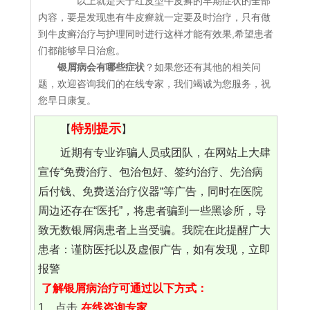
以上就是关于红皮型牛皮癣的早期症状的全部
内容，要是发现患有牛皮癣就一定要及时治疗，只有做
到牛皮癣治疗与护理同时进行这样才能有效果,希望患者
们都能够早日治愈。
银屑病会有哪些症状
？如果您还有其他的相关问
题，欢迎咨询我们的在线专家，我们竭诚为您服务，祝
您早日康复。
特别提示
【
】
近期有专业诈骗人员或团队，在网站上大肆
宣传“免费治疗、包治包好、签约治疗、先治病
后付钱、免费送治疗仪器“等广告，同时在医院
周边还存在“医托”，将患者骗到一些黑诊所，导
致无数银屑病患者上当受骗。我院在此提醒广大
患者：谨防医托以及虚假广告，如有发现，立即
报警
了解银屑病治疗可通过以下方式：
1、点击
在线咨询专家
。