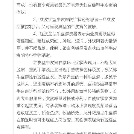
而成，也有极少数患者最先即表示为红皮症型牛皮癣的
症状。
3、红皮症型牛皮癣的症状还有患者一旦红皮
症被控制后，又可呈现典型的牛皮癣的皮疹。
4、红皮症型牛皮癣患者表示为全身皮肤呈弥
漫性潮红、暗红或紫红，肿胀、浸润，外观附着大量鳞
屑，并不竭脱落。此时，银白色鳞屑及点状出血等牛皮
癣的特征往往消逝。
红皮型牛皮癣在临床上症状表现为，不断大量
脱屑，重则手掌及足底出现手套或袜套样脱皮，故又称
牛皮癣性剥脱性皮炎。为最严重的一种牛皮癣，多见于
成年人，近来发病率有逐年升的趋势。皮损多由寻常型
牛皮癣进行期治疗不当，如外用刺激性较强的药物，长
期大量服用后，突然减量过快或停药，而使症状复发加
重引起红皮病。有学者报道，临床上发现饮食某些食品
造成红皮症，如食鱼虾、饮酒所致。此外脓疱型牛皮癣
在消退时也可出现红皮病改变。其临床表现为剥脱性皮
炎损害。