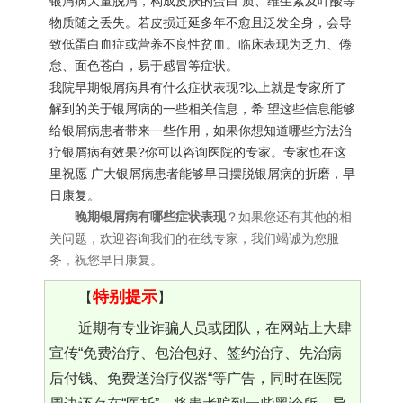
银屑病大量脱屑，构成皮肤的蛋白 质、维生素及叶酸等
物质随之丢失。若皮损迁延多年不愈且泛发全身，会导
致低蛋白血症或营养不良性贫血。临床表现为乏力、倦
怠、面色苍白，易于感冒等症状。
我院早期银屑病具有什么症状表现?以上就是专家所了
解到的关于银屑病的一些相关信息，希 望这些信息能够
给银屑病患者带来一些作用，如果你想知道哪些方法治
疗银屑病有效果?你可以咨询医院的专家。专家也在这
里祝愿 广大银屑病患者能够早日摆脱银屑病的折磨，早
日康复。
晚期银屑病有哪些症状表现
？如果您还有其他的相
关问题，欢迎咨询我们的在线专家，我们竭诚为您服
务，祝您早日康复。
特别提示
【
】
近期有专业诈骗人员或团队，在网站上大肆
宣传“免费治疗、包治包好、签约治疗、先治病
后付钱、免费送治疗仪器“等广告，同时在医院