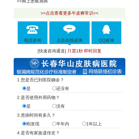
>>脚上患银屑病
>>点击查看更多牛皮癣常识<<
电话咨询
点击在线咨询
QQ咨询
[快速咨询通道]
只需1秒 即时回复
1.您是否已到医院确诊？
是
还没有
2.是否使用外用药物？
是
没有
3.患病时间有多久？
刚发现
半年内
1年以上
4.是否有家族遗传史？