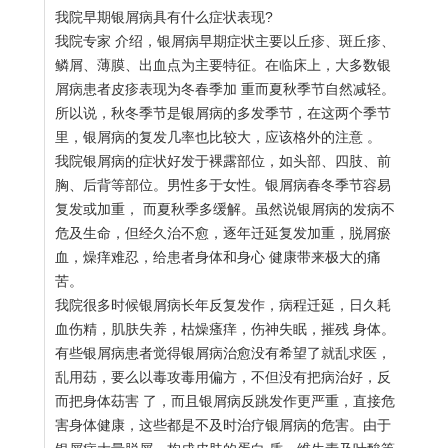
我院早期银屑病具有什么症状表现?
我院专家 介绍，银屑病早期症状主要以丘疹、斑丘疹、
鳞屑、薄膜、出血点为主要特征。在临床上，大多数银
屑病患者皮疹表现为冬春季加 重而夏秋季节自然减轻。
所以说，秋冬季节是银屑病的多发季节，在这两个季节
里，银屑病的复发几率也比较大，应该格外的注意 。
我院银屑病的症状好发于裸露部位，如头部、四肢、前
胸、后背等部位。男性多于女性。银屑病春冬季节容易
复发或加重， 而夏秋季多缓解。虽然说银屑病的发病不
危及生命，但经久治不愈，逐年迁延复发加重，脱屑瘀
血，燥痒难忍，给患者身体和身心 健康带来极大的痛
苦。
我院很多时候银屑病长年反复发作，病程迁延，日久耗
血伤精，肌肤失养，枯燥瘙痒，伤神失眠，摧残 身体。
有些银屑病患者觉得银屑病治愈没有希望了就乱求医，
乱用苭，要么以毒攻毒用偏方，不但没有把病治好，反
而把身体苭害 了，而且银屑病反跳发作更严重，直接危
害身体健康，这些都是不及时治疗银屑病的危害。由于