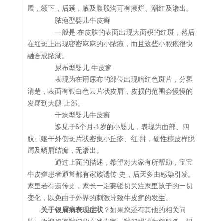
展，颏下，后颈，腋及腹股沟可有擦烂、潮红及渗出。
脓疱型婴儿牛皮癣
一般是 在皮肤的表面出现大面积的红斑，然后
在红斑上出现密密麻麻的小脓疱，而且这些小脓疱很快
融合成脓湖。
尿布型婴儿 牛皮癣
表现为在用尿布的部位出现暗红色斑片，分界
清楚，表面有银白色云片状皮屑，皮损的范围会慢慢的
发展到大腿 上部。
干燥型婴儿牛皮癣
多见于6个月-1岁的小婴儿，表现为面部、四
肢、躯干外侧斑片状密集小丘疹、红 肿，硬性糠皮样脱
屑及鳞屑结痂，无渗出。
通过上面的描述，希望对大家有所帮助，宝宝
牛皮癣患者通常都有家族遗传 史，后天多由感染引发。
家里若有遗传史，家长一定要密切关注家里孩子的一切
变化，以免由于外界的刺激导致牛皮癣的发生。
关于银屑病表现症状
？如果您还有其他的相关问