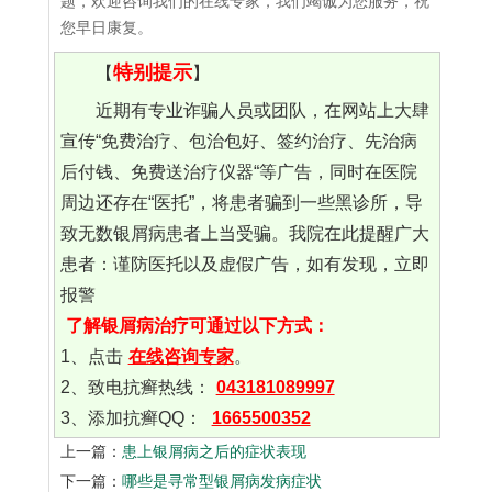
题，欢迎咨询我们的在线专家，我们竭诚为您服务，祝
您早日康复。
特别提示
【
】
近期有专业诈骗人员或团队，在网站上大肆
宣传“免费治疗、包治包好、签约治疗、先治病
后付钱、免费送治疗仪器“等广告，同时在医院
周边还存在“医托”，将患者骗到一些黑诊所，导
致无数银屑病患者上当受骗。我院在此提醒广大
患者：谨防医托以及虚假广告，如有发现，立即
报警
了解银屑病治疗可通过以下方式：
1、点击
在线咨询专家
。
2、致电抗癣热线：
043181089997
3、添加抗癣QQ：
1665500352
上一篇：
患上银屑病之后的症状表现
下一篇：
哪些是寻常型银屑病发病症状