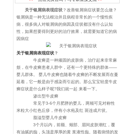
关于银屑病表现症状
？改善银屑病症状要怎么做？
银屑病是一种无法根治并且病程非常长的一个慢性疾
病，很多病人对银屑病的病因及症状都没有什么认知
性，如果想要得到更好的治疗效果，就需要知道它的病
因病症
关于银屑病表现症状
？
牛皮癣是一种顽固的皮肤病，治疗起来非常麻
烦，在牛皮癣患者人群中，还有一个更特殊的群体——
婴儿群体。 婴儿牛皮癣也随着牛皮癣的不断发展而在蔓
延着，它一般是由于感染而引起的。那么宝宝轻度牛皮
癣症状是什么样子呢?我们就一起 来看一下。
渗出型牛皮癣
常见于3-6个月肥胖的婴儿，两颊可见对称性
米粒大小红色丘疹，伴有小水疱及红 斑连成片状。
脂溢型婴儿牛皮癣
3个月以内，前额、颊部、眉间皮肤潮红，覆
有油腻的痂，头顶是厚厚的黄 浆液性痂。随着病情的发