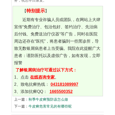
务，祝您早日康复。
特别提示
【
】
近期有专业诈骗人员或团队，在网站上大肆
宣传“免费治疗、包治包好、签约治疗、先治病
后付钱、免费送治疗仪器“等广告，同时在医院
周边还存在“医托”，将患者骗到一些黑诊所，导
致无数银屑病患者上当受骗。我院在此提醒广大
患者：谨防医托以及虚假广告，如有发现，立即
报警
了解银屑病治疗可通过以下方式：
1、点击
在线咨询专家
。
2、致电抗癣热线：
043181089997
3、添加抗癣QQ：
1665500352
上一篇：
秋季牛皮癣预防该怎么做
下一篇：
牛皮癣危害常见的有哪些呢