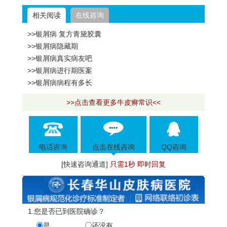
相关阅读
在线咨询
>>银屑病 复方青黛胶囊
>>银屑病隐藏期
>>银屑病真实病友吧
>>银屑病进行期医案
>>银屑病病程有多长
>>点击查看更多牛皮癣常识<<
电话咨询
点击在线咨询
QQ咨询
[快速咨询通道]
只需1秒 即时回复
1.您是否已到医院确诊？
是
还没有