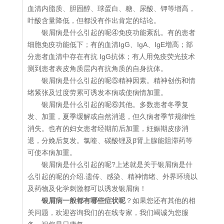
血清内脂质、胆固醇、球蛋白、糖、尿酸、钾等增高，
叶酸含量降低，但都没有作出肯定的结论。
银屑病是什么引起的呢④免疫功能紊乱。有的患者
细胞免疫功能低下；有的血清IgG、IgA、IgE增高；部
分患者血清中存在有抗 IgG抗体；有人用免疫荧光技术
测到患者表皮角质层内有抗角质的自身抗体。
银屑病是什么引起的呢⑤精神因素。精神创伤和情
绪紧张及过度劳累可诱发本病或使病情加重。
银屑病是什么引起的呢⑥其他。多数患者冬季复
发、加重，夏季缓解或自然消退，但久病者季节规律性
消失。也有的妇女患者经期前后加重，妊娠期皮疹消
退，分娩后复发。氯喹、碳酸锂及β肾上腺能阻滞药等
可使本病加重。
银屑病是什么引起的呢?上述就是关于银屑病是什
么引起的呢的介绍.遗传、感染、精神情绪、外界环境以
及药物及化学刺激都可以诱发银屑病！
银屑病一般都有哪些症状呢
？如果您还有其他的相
关问题，欢迎咨询我们的在线专家，我们竭诚为您服