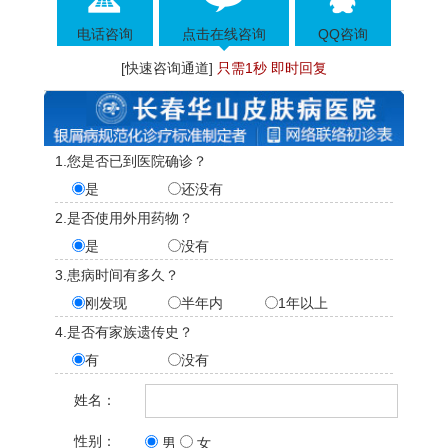
电话咨询
点击在线咨询
QQ咨询
[快速咨询通道]
只需1秒 即时回复
1.您是否已到医院确诊？
是
还没有
2.是否使用外用药物？
是
没有
3.患病时间有多久？
刚发现
半年内
1年以上
4.是否有家族遗传史？
有
没有
姓名：
性别：
男
女