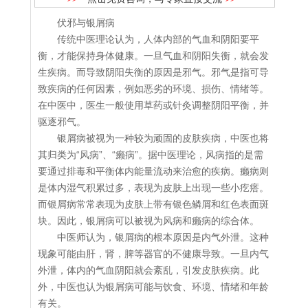
伏邪与银屑病
传统中医理论认为，人体内部的气血和阴阳要平
衡，才能保持身体健康。一旦气血和阴阳失衡，就会发
生疾病。而导致阴阳失衡的原因是邪气。邪气是指可导
致疾病的任何因素，例如恶劣的环境、损伤、情绪等。
在中医中，医生一般使用草药或针灸调整阴阳平衡，并
驱逐邪气。
银屑病被视为一种较为顽固的皮肤疾病，中医也将
其归类为“风病”、“癞病”。据中医理论，风病指的是需
要通过排毒和平衡体内能量流动来治愈的疾病。癞病则
是体内湿气积累过多，表现为皮肤上出现一些小疙瘩。
而银屑病常常表现为皮肤上带有银色鳞屑和红色表面斑
块。因此，银屑病可以被视为风病和癞病的综合体。
中医师认为，银屑病的根本原因是内气外泄。这种
现象可能由肝，肾，脾等器官的不健康导致。一旦内气
外泄，体内的气血阴阳就会紊乱，引发皮肤疾病。此
外，中医也认为银屑病可能与饮食、环境、情绪和年龄
有关。