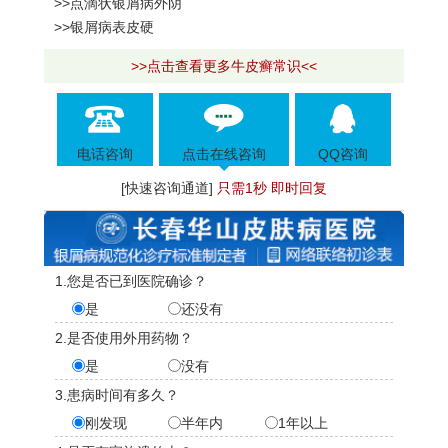
>>点滴状银屑病外阴
>>银屑病表皮硬
>>点击查看更多牛皮癣常识<<
电话咨询
点击在线咨询
QQ咨询
[快速咨询通道]
只需1秒 即时回复
1.您是否已到医院确诊？
是
还没有
2.是否使用外用药物？
是
没有
3.患病时间有多久？
刚发现
半年内
1年以上