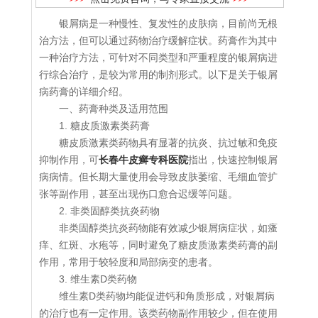
银屑病是一种慢性、复发性的皮肤病，目前尚无根
治方法，但可以通过药物治疗缓解症状。药膏作为其中
一种治疗方法，可针对不同类型和严重程度的银屑病进
行综合治疗，是较为常用的制剂形式。以下是关于银屑
病药膏的详细介绍。
一、药膏种类及适用范围
1. 糖皮质激素类药膏
糖皮质激素类药物具有显著的抗炎、抗过敏和免疫
抑制作用，可
长春牛皮癣专科医院
指出，快速控制银屑
病病情。但长期大量使用会导致皮肤萎缩、毛细血管扩
张等副作用，甚至出现伤口愈合迟缓等问题。
2. 非类固醇类抗炎药物
非类固醇类抗炎药物能有效减少银屑病症状，如瘙
痒、红斑、水疱等，同时避免了糖皮质激素类药膏的副
作用，常用于较轻度和局部病变的患者。
3. 维生素D类药物
维生素D类药物均能促进钙和角质形成，对银屑病
的治疗也有一定作用。该类药物副作用较少，但在使用