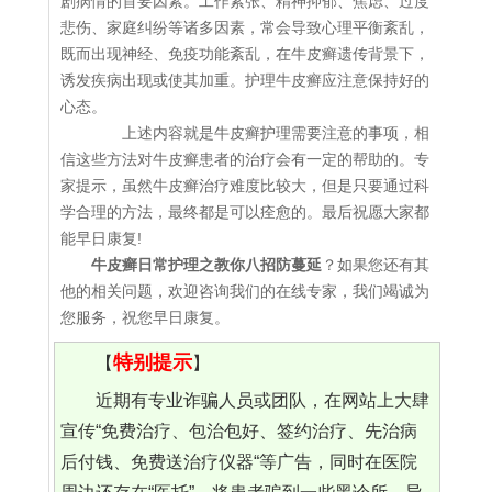
剧病情的首要因素。工作紧张、精神抑郁、焦虑、过度
悲伤、家庭纠纷等诸多因素，常会导致心理平衡紊乱，
既而出现神经、免疫功能紊乱，在牛皮癣遗传背景下，
诱发疾病出现或使其加重。护理牛皮癣应注意保持好的
心态。
上述内容就是牛皮癣护理需要注意的事项，相
信这些方法对牛皮癣患者的治疗会有一定的帮助的。专
家提示，虽然牛皮癣治疗难度比较大，但是只要通过科
学合理的方法，最终都是可以痊愈的。最后祝愿大家都
能早日康复!
牛皮癣日常护理之教你八招防蔓延
？如果您还有其
他的相关问题，欢迎咨询我们的在线专家，我们竭诚为
您服务，祝您早日康复。
特别提示
【
】
近期有专业诈骗人员或团队，在网站上大肆
宣传“免费治疗、包治包好、签约治疗、先治病
后付钱、免费送治疗仪器“等广告，同时在医院