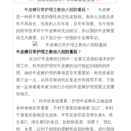
牛皮癣日常护理之教你八招防蔓延
？ 牛皮癣，
是一种易于复发的慢性炎症性皮肤病。有的人治愈后多
年不再发生，也有的人年年发，且年年加重。当今现有
的医学技术对于牛皮癣却无法根治，所以预防牛皮癣显
得尤为重要。以下就介绍一些预防牛皮癣常识。
牛皮癣日常护理之教你八招防蔓延
？
在治疗牛皮癣的过程中一定要注意做好基本的护
理工作，科学的护理对牛皮癣的治疗能起到辅助的作
用。做好牛皮癣护理的事项是非常重要的，有些患者忽
视了这一点，从而导致病情反复发作而痛苦不堪。下面
就一起来看看专家为我们介绍的牛皮癣护理需要注意哪
些地方。
1、科学饮食很重要：护理牛皮癣应正确选择
各种食物非常重要，不利于康复的食物要“忌口”，有利
于康复的食物适当选择。平常应多吃富含维生素A、维
生素C、维生素E的食品，如新鲜蔬菜、胡萝卜、西红
柿、水果，以利于病情的缓解和皮损的恢复。进行期病