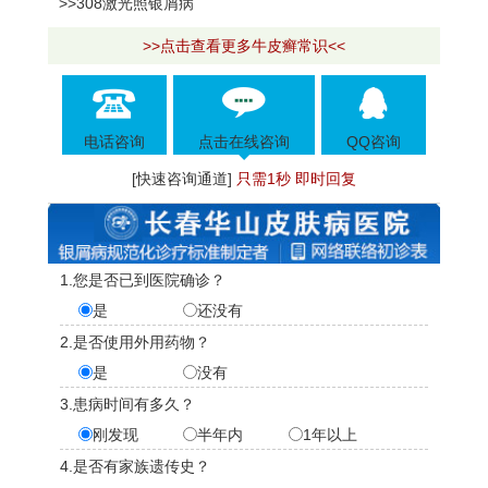
>>308激光照银屑病
>>点击查看更多牛皮癣常识<<
电话咨询
点击在线咨询
QQ咨询
[快速咨询通道]
只需1秒 即时回复
1.您是否已到医院确诊？
是
还没有
2.是否使用外用药物？
是
没有
3.患病时间有多久？
刚发现
半年内
1年以上
4.是否有家族遗传史？