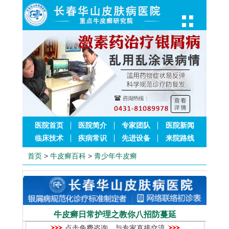
医院首页
医院简介
专家团队
医院新闻
临床技术
疾病常识
先进设备
来院路线
首页
>
牛皮癣百科
>
青少年牛皮癣
牛皮癣日常护理之教你八招防蔓延
点击免费咨询，与专家直接交流