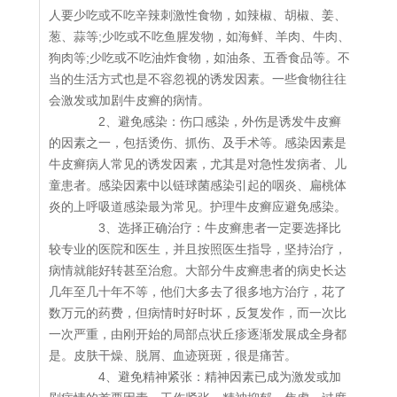
人要少吃或不吃辛辣刺激性食物，如辣椒、胡椒、姜、
葱、蒜等;少吃或不吃鱼腥发物，如海鲜、羊肉、牛肉、
狗肉等;少吃或不吃油炸食物，如油条、五香食品等。不
当的生活方式也是不容忽视的诱发因素。一些食物往往
会激发或加剧牛皮癣的病情。
2、避免感染：伤口感染，外伤是诱发牛皮癣
的因素之一，包括烫伤、抓伤、及手术等。感染因素是
牛皮癣病人常见的诱发因素，尤其是对急性发病者、儿
童患者。感染因素中以链球菌感染引起的咽炎、扁桃体
炎的上呼吸道感染最为常见。护理牛皮癣应避免感染。
3、选择正确治疗：牛皮癣患者一定要选择比
较专业的医院和医生，并且按照医生指导，坚持治疗，
病情就能好转甚至治愈。大部分牛皮癣患者的病史长达
几年至几十年不等，他们大多去了很多地方治疗，花了
数万元的药费，但病情时好时坏，反复发作，而一次比
一次严重，由刚开始的局部点状丘疹逐渐发展成全身都
是。皮肤干燥、脱屑、血迹斑斑，很是痛苦。
4、避免精神紧张：精神因素已成为激发或加