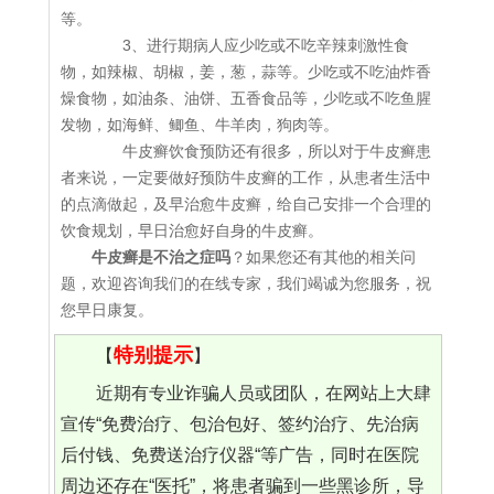
等。
3、进行期病人应少吃或不吃辛辣刺激性食
物，如辣椒、胡椒，姜，葱，蒜等。少吃或不吃油炸香
燥食物，如油条、油饼、五香食品等，少吃或不吃鱼腥
发物，如海鲜、鲫鱼、牛羊肉，狗肉等。
牛皮癣饮食预防还有很多，所以对于牛皮癣患
者来说，一定要做好预防牛皮癣的工作，从患者生活中
的点滴做起，及早治愈牛皮癣，给自己安排一个合理的
饮食规划，早日治愈好自身的牛皮癣。
牛皮癣是不治之症吗
？如果您还有其他的相关问
题，欢迎咨询我们的在线专家，我们竭诚为您服务，祝
您早日康复。
特别提示
【
】
近期有专业诈骗人员或团队，在网站上大肆
宣传“免费治疗、包治包好、签约治疗、先治病
后付钱、免费送治疗仪器“等广告，同时在医院
周边还存在“医托”，将患者骗到一些黑诊所，导