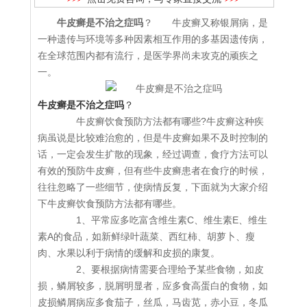
牛皮癣是不治之症吗
？ 牛皮癣又称银屑病，是
一种遗传与环境等多种因素相互作用的多基因遗传病，
在全球范围内都有流行，是医学界尚未攻克的顽疾之
一。
牛皮癣是不治之症吗
？
牛皮癣饮食预防方法都有哪些?牛皮癣这种疾
病虽说是比较难治愈的，但是牛皮癣如果不及时控制的
话，一定会发生扩散的现象，经过调查，食疗方法可以
有效的预防牛皮癣，但有些牛皮癣患者在食疗的时候，
往往忽略了一些细节，使病情反复，下面就为大家介绍
下牛皮癣饮食预防方法都有哪些。
1、平常应多吃富含维生素C、维生素E、维生
素A的食品，如新鲜绿叶蔬菜、西红柿、胡萝卜、瘦
肉、水果以利于病情的缓解和皮损的康复。
2、要根据病情需要合理给予某些食物，如皮
损，鳞屑较多，脱屑明显者，应多食高蛋白的食物，如
皮损鳞屑病应多食茄子，丝瓜，马齿苋，赤小豆，冬瓜