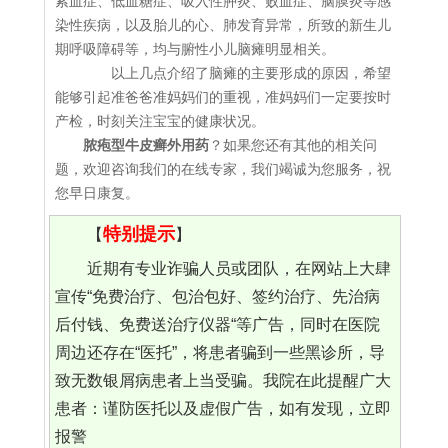
索血症、低血糖症、吸入性肿炎、败血症、脑膜炎等感
染性疾病，以及胎儿的心、肺发育异常，所致的新生儿
期呼吸障碍等，均与腑性小儿脑瘫明显相关。
以上几点介绍了脑瘫的主要形成的原因，希望
能够引起准爸爸准妈妈们的重视，准妈妈们一定要按时
产检，时刻关注宝宝的健康状况。
脓疱型牛皮癣外用药
？如果您还有其他的相关问
题，欢迎咨询我们的在线专家，我们竭诚为您服务，祝
您早日康复。
特别提示
【
】
近期有专业诈骗人员或团队，在网站上大肆
宣传“免费治疗、包治包好、签约治疗、先治病
后付钱、免费送治疗仪器“等广告，同时在医院
周边还存在“医托”，将患者骗到一些黑诊所，导
致无数银屑病患者上当受骗。我院在此提醒广大
患者：谨防医托以及虚假广告，如有发现，立即
报警