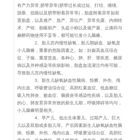
有产力异常;脐带异常(脐带过长或过短、打结、缠绕、
脱垂、扭曲以及脐带附着异常等)，胎盘附着异常如前
置胎盘，以及难产、急产、异位产、异常先露、内倒转
术、产钳、胎吸助产、头盆小称以及催产索、止痛药与
麻醉药物使用不妥等，都可能引发小儿脑瘫。
2、胎儿宫内慢性缺氧，胎儿期缺血、缺氧是
小儿脑瘫，重要的危险因素之。如：妊娠高血压综合
征、子痫、重度贫血、各种心、肺、肝、肾疾患、糖尿
病以及并种感染等疾病影响，胎盘血流灌注均有可能，
导致胎儿宫内慢性缺氧。
3、新生儿缺氧缺血性脑病、惊厥、外伤、颅
内出血、呼吸窘迫综合征、高胆红素血症、低血糖症、
吸入性肺炎、败血症、脑膜炎等感染性疾病，以及胎儿
的心、肺发育异常所致的新生儿期，呼吸障碍等均与，
小儿脑瘫明显相关。
4、早产儿、低出生体重儿、过期产儿、巨大
儿以及双胎或多胎儿等。产后因素新生儿缺氧缺血性脑
病、惊厥、外伤、颅内出血、呼吸窘迫综台征、高胆红