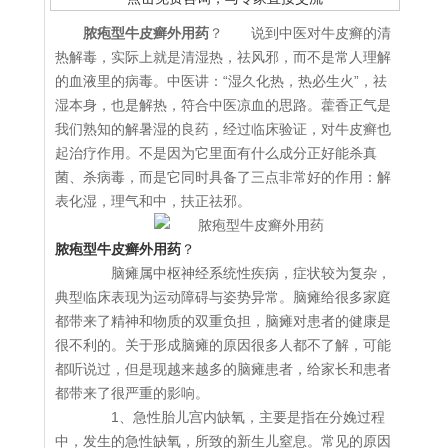
脓疱型牛皮癣外用药
？ 说到中医对牛皮癣的清
热解毒，实际上就是清湿热，祛风邪，而不是常人理解
的血液里的病毒。中医讲：“湿久化热，热必生火”，祛
湿本身，也是解热，符合中医凉血的思路。藿香正气是
我们熟知的解暑湿的良药，经过临床验证，对牛皮癣也
起治疗作用。不是因为它里面有什么成分正好能杀真
菌、杀病毒，而是它同时具备了三点非常好的作用：解
表化湿，理气和中，扶正祛邪。
脓疱型牛皮癣外用药
？
脑瘫属中枢神经系统性疾病，症状较为复杂，
典型临床表现为运动障碍与姿势异常。脑瘫给很多家庭
都带来了精神和物质的双重负担，脑瘫对患者的健康是
很不利的。关于形成脑瘫的原因很多人都不了解，可能
都听说过，但是现越来越多的脑瘫患者，给家长和患者
都带来了很严重的影响。
1、急性胎儿宫内缺氧，主要是指在分娩过程
中，发生的急性缺氧，所致的新生儿窒息。常见的原因