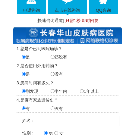
电话咨询
点击在线咨询
QQ咨询
[快速咨询通道]
只需1秒 即时回复
1.您是否已到医院确诊？
是
还没有
2.是否使用外用药物？
是
没有
3.患病时间有多久？
刚发现
半年内
1年以上
4.是否有家族遗传史？
有
没有
姓名：
性别：
男
女