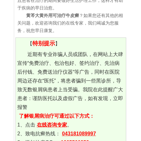
且患者在治疗的期间要做好生活护理工作，这样才有助
于疾病的早日治愈。
黄芩大黄外用可治疗牛皮癣
？如果您还有其他的相
关问题，欢迎咨询我们的在线专家，我们竭诚为您服
务，祝您早日康复。
特别提示
【
】
近期有专业诈骗人员或团队，在网站上大肆
宣传“免费治疗、包治包好、签约治疗、先治病
后付钱、免费送治疗仪器“等广告，同时在医院
周边还存在“医托”，将患者骗到一些黑诊所，导
致无数银屑病患者上当受骗。我院在此提醒广大
患者：谨防医托以及虚假广告，如有发现，立即
报警
了解银屑病治疗可通过以下方式：
1、点击
在线咨询专家
。
2、致电抗癣热线：
043181089997