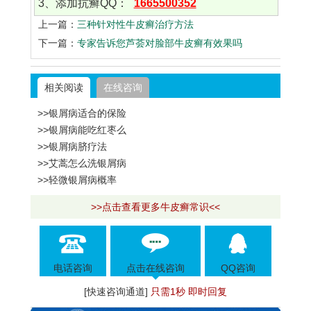
3、添加抗癣QQ：
1665500352
上一篇：
三种针对性牛皮癣治疗方法
下一篇：
专家告诉您芦荟对脸部牛皮癣有效果吗
相关阅读
在线咨询
>>银屑病适合的保险
>>银屑病能吃红枣么
>>银屑病脐疗法
>>艾蒿怎么洗银屑病
>>轻微银屑病概率
>>点击查看更多牛皮癣常识<<
电话咨询
点击在线咨询
QQ咨询
[快速咨询通道]
只需1秒 即时回复