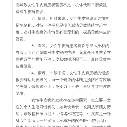
肥导致女性牛皮癣患者营养不足，机体代谢平衡紊乱，
造成牛皮癣复发。
2、情绪。相对来说，女性牛皮癣患者更加容
易情绪化，对待一件事容易投入感情导致情绪大起大
落，这对牛皮癣的病情是有害无利的，极易导致牛皮癣
复发。
3、着装。女性牛皮癣患者喜欢穿展示身材的
衣服，而往往忽略对牛皮癣的护理，尤其是秋冬季节在
保暖方面的措施不够，皮肤微循环跟不上，最终导致牛
皮癣复发。
4、锻炼。一般来说，女性牛皮癣患者的锻炼
很少有达到要求的，而一个健康的体魄是预防所有疾病
的关键，锻炼跟不上，免疫力上不去，最终导致牛皮癣
复发。
女性牛皮癣的发病存在多种因素，但主要与女
性的个人生活习惯有关，如暴饮暴食，长期从事脑力劳
动，导致精神压力过大，情绪不稳定等，牛皮癣是一种
身心性疾病，一旦发病，应积极的配合医生进行治疗，