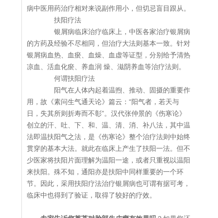
病中医用药治疗相对来说副作用小，但切忌盲目跟从。
扶阳疗法
银屑病临床治疗临床上，中医各家治疗银屑病
的方药及经验不尽相同，但治疗大法则基本一致。针对
银屑病血热、血瘀、血燥、血虚等证型，分别给予清热
凉血、活血化瘀、养血润 燥、滋阴养血等治疗法则。
何谓扶阳疗法
阳气在人体内起着温煦、推动、固摄的重要作
用，故《素问生气通天论》篇云：“阳气者，若天与
日，失其所则折寿而不彰”。汉代张仲景的《伤寒论》
创立的汗、吐、下、和、温、清、消、补八法，其中温
法即温扶阳气之法，是《伤寒论》整个治疗法则中始终
贯穿的基本大法。就此在临床上产生了扶阳一法。但不
少医家将扶阳片面理解为温阳一途，或者只重视以温阳
来扶阳。殊不知，通阳亦是扶阳中同样重要的一个环
节。因此，采用扶阳疗法治疗银屑病也可谓有据可考，
临床中也得到了验证，取得了较好的疗效。