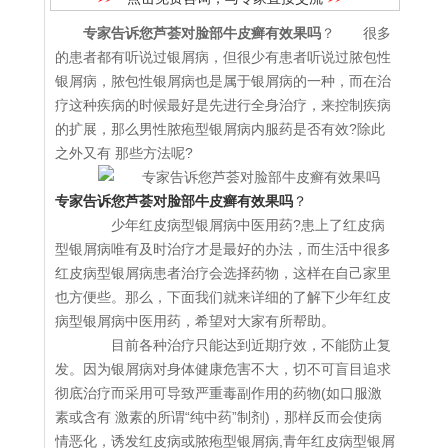
专家告诉您芦荟对脸部牛皮癣有效果吗
？ 很多
的患者都有听说过银屑病，但很少有患者听说过脓包性
银屑病，脓包性银屑病也是属于银屑病的一种，而在治
疗这种疾病的时候最好是先进行全身治疗，来控制疾病
的扩展，那么男性脓疱型银屑病内服药是否有效?除此
之外又有 那些方法呢?
专家告诉您芦荟对脸部牛皮癣有效果吗
？
少年红皮病型银屑病中医用药?患上了红皮病
型银屑病唯有及时治疗才是最好的办法，而生活中很多
红皮病型银屑病患者治疗会选择药物，这样在自己家里
也方便些。那么，下面我们就来详细的了解下少年红皮
病型银屑病中医用药，希望对大家有所帮助。
目前各种治疗只能达到近期疗效，不能防止复
发。因为银屑病对身体健康危害不大，切不可盲目追求
彻底治疗而采用可导致严重毒副作用的药物(如口服激
素或含有 激素的所谓“纯中药”制剂)，那样反而会使病
情恶化，诱发红皮病或脓疱型银屑病,青年红皮病型银屑