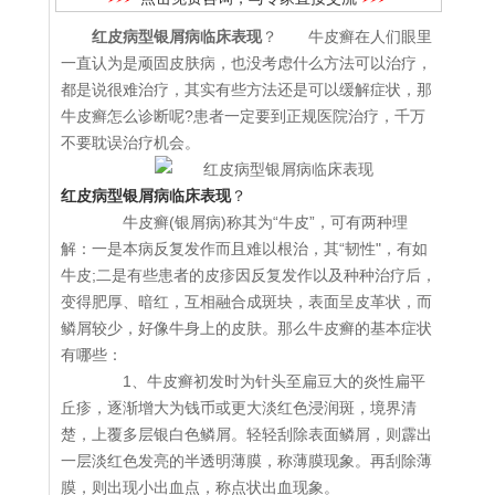
红皮病型银屑病临床表现
？ 牛皮癣在人们眼里
一直认为是顽固皮肤病，也没考虑什么方法可以治疗，
都是说很难治疗，其实有些方法还是可以缓解症状，那
牛皮癣怎么诊断呢?患者一定要到正规医院治疗，千万
不要耽误治疗机会。
红皮病型银屑病临床表现
？
牛皮癣(银屑病)称其为“牛皮”，可有两种理
解：一是本病反复发作而且难以根治，其“韧性"，有如
牛皮;二是有些患者的皮疹因反复发作以及种种治疗后，
变得肥厚、暗红，互相融合成斑块，表面呈皮革状，而
鳞屑较少，好像牛身上的皮肤。那么牛皮癣的基本症状
有哪些：
1、牛皮癣初发时为针头至扁豆大的炎性扁平
丘疹，逐渐增大为钱币或更大淡红色浸润斑，境界清
楚，上覆多层银白色鳞屑。轻轻刮除表面鳞屑，则霹出
一层淡红色发亮的半透明薄膜，称薄膜现象。再刮除薄
膜，则出现小出血点，称点状出血现象。