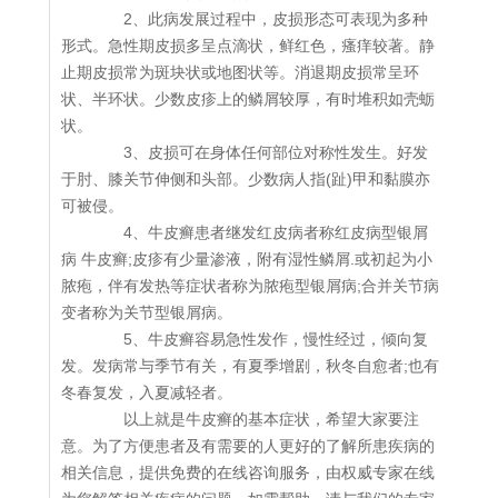
2、此病发展过程中，皮损形态可表现为多种
形式。急性期皮损多呈点滴状，鲜红色，瘙痒较著。静
止期皮损常为斑块状或地图状等。消退期皮损常呈环
状、半环状。少数皮疹上的鳞屑较厚，有时堆积如壳蛎
状。
3、皮损可在身体任何部位对称性发生。好发
于肘、膝关节伸侧和头部。少数病人指(趾)甲和黏膜亦
可被侵。
4、牛皮癣患者继发红皮病者称红皮病型银屑
病 牛皮癣;皮疹有少量渗液，附有湿性鳞屑.或初起为小
脓疱，伴有发热等症状者称为脓疱型银屑病;合并关节病
变者称为关节型银屑病。
5、牛皮癣容易急性发作，慢性经过，倾向复
发。发病常与季节有关，有夏季增剧，秋冬自愈者;也有
冬春复发，入夏减轻者。
以上就是牛皮癣的基本症状，希望大家要注
意。为了方便患者及有需要的人更好的了解所患疾病的
相关信息，提供免费的在线咨询服务，由权威专家在线