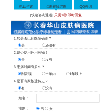
电话咨询
点击在线咨询
QQ咨询
[快速咨询通道]
只需1秒 即时回复
1.您是否已到医院确诊？
是
还没有
2.是否使用外用药物？
是
没有
3.患病时间有多久？
刚发现
半年内
1年以上
4.是否有家族遗传史？
有
没有
姓名：
性别：
男
女